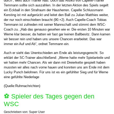
durch“, weiß auch Trainer Naß. Doch das Risiko von Capelle-Trainer
Temmann sollte sich auszahlen. In der letzten Aktion des Spiels segelt
ein Eckball in den Strafraum der Hausherren. Capelle Schlussmann
Kersting ist mit aufgerückt und leitet den Ball zu Julian Matthies weiter,
der nur noch einschieben braucht (90.+2). Auch Capelle-Coach Tobias
Temmann ist zufrieden mit seiner Mannschaft und stimmt dem WSC-
Coach zu. „Hab das genauso gesehen wie er. Die ersten 10 Minuten war
Werne klar besser, da hatten wir fast gar keinen Ballbesitz. Dann kamen
wir besser rein und haben uns unsere Chancen erarbeitet. Das war
immer ein Auf und Ab“, ordnet Temmann ein.
Auch er sieht das Unentschieden am Ende als leistungsgerecht. So
erklärt der SC-Trainer abschließend: „Werne hatte mehr Spielanteile und
wir hatten mehr Chancen. Als wir dann mit Dreierkette gespielt haben
mussten wir alles nach vorne hauen und konnten uns am Ende mit dem
Lucky Punch belohnen. Für uns ist es ein gefühlter Sieg und für Werne
eine gefühlte Niederlage
(Quelle:Ruhrnachrichten)
⚽️ Spieler des Tages gegen den
WSC
Geschrieben von:
Super User