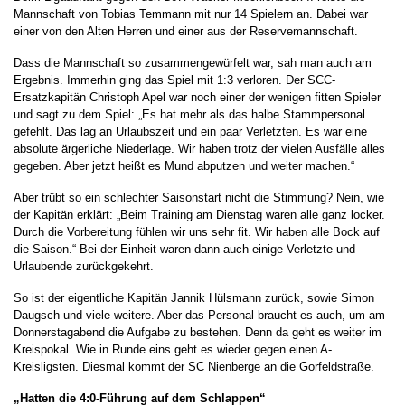
Mannschaft von Tobias Temmann mit nur 14 Spielern an. Dabei war
einer von den Alten Herren und einer aus der Reservemannschaft.
Dass die Mannschaft so zusammengewürfelt war, sah man auch am
Ergebnis. Immerhin ging das Spiel mit 1:3 verloren. Der SCC-
Ersatzkapitän Christoph Apel war noch einer der wenigen fitten Spieler
und sagt zu dem Spiel: „Es hat mehr als das halbe Stammpersonal
gefehlt. Das lag an Urlaubszeit und ein paar Verletzten. Es war eine
absolute ärgerliche Niederlage. Wir haben trotz der vielen Ausfälle alles
gegeben. Aber jetzt heißt es Mund abputzen und weiter machen.“
Aber trübt so ein schlechter Saisonstart nicht die Stimmung? Nein, wie
der Kapitän erklärt: „Beim Training am Dienstag waren alle ganz locker.
Durch die Vorbereitung fühlen wir uns sehr fit. Wir haben alle Bock auf
die Saison.“ Bei der Einheit waren dann auch einige Verletzte und
Urlaubende zurückgekehrt.
So ist der eigentliche Kapitän Jannik Hülsmann zurück, sowie Simon
Daugsch und viele weitere. Aber das Personal braucht es auch, um am
Donnerstagabend die Aufgabe zu bestehen. Denn da geht es weiter im
Kreispokal. Wie in Runde eins geht es wieder gegen einen A-
Kreisligsten. Diesmal kommt der SC Nienberge an die Gorfeldstraße.
„Hatten die 4:0-Führung auf dem Schlappen“