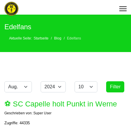
Edelfans
Aktuelle Seite:
Startseite
Blog
Edelfans
Monat
Jahr
Anzeige #
Filter
Filter
⚽️ SC Capelle holt Punkt in Werne
Geschrieben von:
Super User
Zugriffe: 44335