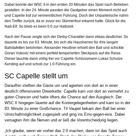
Dabei konnte der WSC II in den ersten 20 Minuten das Spiel nach Belieben
gestalten. In der 24. Minute passten die Gastgeber einen Moment nicht auf
und Capelle traf zur vermeintlichen Führung. Doch der Unparteiische nahm
den Treffer zurück, da er zuvor ein Stürmerfoul erkannt hatte. Glück für die
Naß-Elf. So blieb es beim 0:0 zur Halbzeit.
Nach der Pause zeigte sich der Derby-Charakter dann etwas deutlicher. So
dauerte es bis zur 63. Minute, bis sich die Hausherren für ihre langen
Ballstafetten belohnten. Alexander Heußner erhielt den Ball und schickte
Goran Vukovic mit einem perfekt temperierten Steckpass auf die Reise.
Dieser tauchte dann völlig frei vor Capelle-Schlussmann Lukas Schulze
Kersting auf und schob zur 1:0 Führung ein.
SC Capelle stellt um
Daraufhin stellten die Gäste um und agierten von dort an in einer
deutlich offensiveren Dreierkette. Capelle kam von dort an vermehrt zu
guten Chancen und hatte öfters die Chance auf den Ausgleich. Der
WSC II hingegen lauerte auf die Kontergelegenheiten und kam so in der
83. Minute zu einer Großchance. Til Vaupel bekam den Ball bei einer
Umschaltmöglichkeit zugespielt und ging ins Eins-gegen-eins. Dabei
versagten ihm die Nerven und er ließ die Vorentscheidung liegen.
„Ich glaube, wenn wir vorher das 2:0 machen, dann ist das Spiel auch