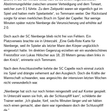
Abstimmungsfehler zwischen unserer Verteidigung und dem Torwart,
welcher zum 0:1 führte. Zu dem Zeitpunkt waren wir eigentlich gut im
Spiel und hatten mehr Spielanteile“, so Temmann weiter. Der Rückstand
sorgte für einen merklichen Bruch im Spiel der Capeller. Nur wenige
Minuten später nutzte Nienberge die Verunsicherung und erhöhte auf
2:0.
Doch auch der SC Nienberge blieb nicht frei von Fehlern. Ein
Platzverweis brachte sie in Unterzahl. „Eine Gelb-Rote Karte für
Nienberge, weil ihr Spieler als letzter Mann den Körper unglücklich
eingesetzt hatte. Im direkten Gegenzug erzielten wir ein wunderschönes
Freistoßtor von Lukas Hölscher aus 18, 20 Metern genau oben links in
den Knick“, erinnerte sich Temmann.
Nach dem Anschlusstreffer kehrte der SC Capelle noch einmal zurück
ins Spiel und drängte vehement auf den Ausgleich. Doch die Kräfte der
Mannschaft schwanden, was angesichts der intensiven letzten Wochen
nicht verwunderlich war.
„Nienberge hat sich nur noch hinten reingestellt und auf Konter gespielt.
In Unterzahl waren sie froh, als der Schlusspfiff kam“, schilderte der
Trainer weiter. „Ich glaube, fünf, sechs Minuten länger und wir hätten
noch einen gemacht, aber dann war irgendwann doch der Schlusspfiff
da.“