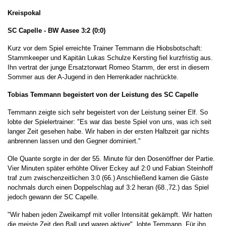
Kreispokal
SC Capelle - BW Aasee 3:2 (0:0)
Kurz vor dem Spiel erreichte Trainer Temmann die Hiobsbotschaft:
Stammkeeper und Kapitän Lukas Schulze Kersting fiel kurzfristig aus.
Ihn vertrat der junge Ersatztorwart Romeo Stamm, der erst in diesem
Sommer aus der A-Jugend in den Herrenkader nachrückte.
Tobias Temmann begeistert von der Leistung des SC Capelle
Temmann zeigte sich sehr begeistert von der Leistung seiner Elf. So
lobte der Spielertrainer: "Es war das beste Spiel von uns, was ich seit
langer Zeit gesehen habe. Wir haben in der ersten Halbzeit gar nichts
anbrennen lassen und den Gegner dominiert."
Ole Quante sorgte in der der 55. Minute für den Dosenöffner der Partie.
Vier Minuten später erhöhte Oliver Eckey auf 2:0 und Fabian Steinhoff
traf zum zwischenzeitlichen 3:0 (66.) Anschließend kamen die Gäste
nochmals durch einen Doppelschlag auf 3:2 heran (68.,72.) das Spiel
jedoch gewann der SC Capelle.
"Wir haben jeden Zweikampf mit voller Intensität gekämpft. Wir hatten
die meiste Zeit den Ball und waren aktiver", lobte Temmann. Für ihn