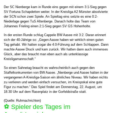
Der SC Nienberge kam in Runde eins gegen mit einem 3:1-Sieg gegen
SV Fortuna Schapdetten weiter. In der Kreisliga A2 Münster absolvierte
der SCN schon zwei Spiele. An Spieltag eins setzte es eine 0:2-
Niederlage gegen TuS Altenberge. Danach holte das Team von
Johannes Frieling einen 2:1-Sieg gegen SV GS Hohenholte.
In der ersten Runde schlug Cappele BW Aasee mit 3:2. Daran erinnert
sich der 40-Jährige so: „Gegen Aasee haben wir wirklich einen guten
Tag gehabt. Wir hatten sogar die 4:0-Führung auf dem Schlappen. Dann
machte Aasee Druck und kam zurück. Wir hatten dann auch immenses
Glück, aber das braucht man eben auch als unterklassige
Kreisligamannschaft.“
So einen Sahnetag braucht es wahrscheinlich auch gegen den
Staffelkonkurrenten von BW Aasee. „Nienberge und Aasee hatten in der
vergangenen A-Kreisliga-Saison ein ähnliches Niveau. Wir haben nichts
zu verlieren und werden einfach versuchen, im Kreispokal eine gute
Figur zu machen.“ Das Spiel findet am Donnerstag, 22. August, um
18.30 Uhr auf dem Rasenplatz in der Gorfeldstraße statt.
(Quelle: Ruhrnachrichten)
⚽️ Spieler des Tages im