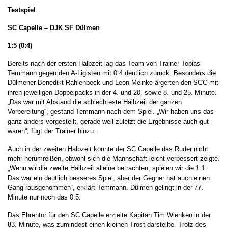
Testspiel
SC Capelle – DJK SF Dülmen
1:5 (0:4)
Bereits nach der ersten Halbzeit lag das Team von Trainer Tobias
Temmann gegen den A-Ligisten mit 0:4 deutlich zurück. Besonders die
Dülmener Benedikt Rahlenbeck und Leon Meinke ärgerten den SCC mit
ihren jeweiligen Doppelpacks in der 4. und 20. sowie 8. und 25. Minute.
„Das war mit Abstand die schlechteste Halbzeit der ganzen
Vorbereitung“, gestand Temmann nach dem Spiel. „Wir haben uns das
ganz anders vorgestellt, gerade weil zuletzt die Ergebnisse auch gut
waren“, fügt der Trainer hinzu.
Auch in der zweiten Halbzeit konnte der SC Capelle das Ruder nicht
mehr herumreißen, obwohl sich die Mannschaft leicht verbessert zeigte.
„Wenn wir die zweite Halbzeit alleine betrachten, spielen wir die 1:1.
Das war ein deutlich besseres Spiel, aber der Gegner hat auch einen
Gang rausgenommen“, erklärt Temmann. Dülmen gelingt in der 77.
Minute nur noch das 0:5.
Das Ehrentor für den SC Capelle erzielte Kapitän Tim Wienken in der
83. Minute, was zumindest einen kleinen Trost darstellte. Trotz des