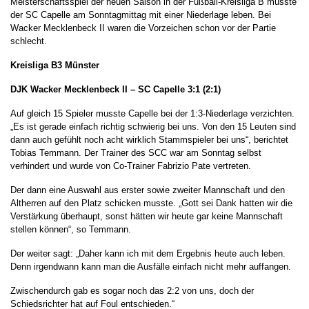
Meisterschaftsspiel der neuen Saison in der Fußball-Kreisliga B musste
der SC Capelle am Sonntagmittag mit einer Niederlage leben. Bei
Wacker Mecklenbeck II waren die Vorzeichen schon vor der Partie
schlecht.
Kreisliga B3 Münster
DJK Wacker Mecklenbeck II – SC Capelle 3:1 (2:1)
Auf gleich 15 Spieler musste Capelle bei der 1:3-Niederlage verzichten.
„Es ist gerade einfach richtig schwierig bei uns. Von den 15 Leuten sind
dann auch gefühlt noch acht wirklich Stammspieler bei uns“, berichtet
Tobias Temmann. Der Trainer des SCC war am Sonntag selbst
verhindert und wurde von Co-Trainer Fabrizio Pate vertreten.
Der dann eine Auswahl aus erster sowie zweiter Mannschaft und den
Altherren auf den Platz schicken musste. „Gott sei Dank hatten wir die
Verstärkung überhaupt, sonst hätten wir heute gar keine Mannschaft
stellen können“, so Temmann.
Der weiter sagt: „Daher kann ich mit dem Ergebnis heute auch leben.
Denn irgendwann kann man die Ausfälle einfach nicht mehr auffangen.
Zwischendurch gab es sogar noch das 2:2 von uns, doch der
Schiedsrichter hat auf Foul entschieden.“