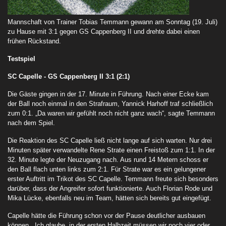
Mannschaft von Trainer Tobias Temmann gewann am Sonntag (19. Juli)
zu Hause mit 3:1 gegen GS Cappenberg II und drehte dabei einen
frühen Rückstand.
Testspiel
SC Capelle - GS Cappenberg II
3:1 (2:1)
Die Gäste gingen in der 17. Minute in Führung. Nach einer Ecke kam
der Ball noch einmal in den Strafraum, Yannick Harhoff traf schließlich
zum 0:1. „Da waren wir gefühlt noch nicht ganz wach“, sagte Temmann
nach dem Spiel.
Die Reaktion des SC Capelle ließ nicht lange auf sich warten. Nur drei
Minuten später verwandelte Rene Strate einen Freistoß zum 1:1. In der
32. Minute legte der Neuzugang nach. Aus rund 14 Metern schoss er
den Ball flach unten links zum 2:1. Für Strate war es ein gelungener
erster Auftritt im Trikot des SC Capelle. Temmann freute sich besonders
darüber, dass der Angreifer sofort funktionierte. Auch Florian Rode und
Mika Lücke, ebenfalls neu im Team, hätten sich bereits gut eingefügt.
Capelle hätte die Führung schon vor der Pause deutlicher ausbauen
können. „Ich glaube, in der ersten Halbzeit müssen wir noch vier oder