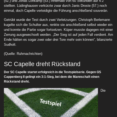
(52.) und Jonas Lohkamp (53.) innerhalb von 60 Sekunden auf 4:2
stellten. Lüdinghausen verkürzte zwar durch Janis Droste (57.) noch
einmal, doch Capelle verteidigte die Führung anschließend souverän.
Getrübt wurde der Test durch zwei Verletzungen. Christoph Berlemann
kugelte sich die Schulter aus, renkte sie anschließend selbst wieder ein
und konnte die Partie sogar fortsetzen. Küper musste dagegen mit einer
Zerrung ausgewechselt werden. „Der Sieg ist auf jeden Fall verdient. Am
Ende hätten es sogar zwei oder drei Tore mehr sein können“, bilanzierte
Sudholt.
(Quelle: Ruhrnachrichten)
SC Capelle dreht Rückstand
Der SC Capelle startet erfolgreich in die Testspielserie. Gegen GS
Cappenberg II gelingt ein 3:1-Sieg, bei dem die Mannschaft einen
Rückstand dreht.
Die