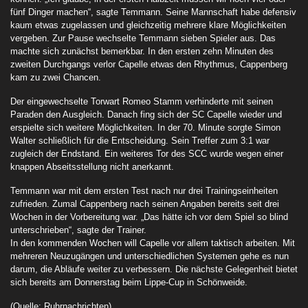
fünf Dinger machen“, sagte Temmann. Seine Mannschaft habe defensiv
kaum etwas zugelassen und gleichzeitig mehrere klare Möglichkeiten
vergeben. Zur Pause wechselte Temmann sieben Spieler aus. Das
machte sich zunächst bemerkbar. In den ersten zehn Minuten des
zweiten Durchgangs verlor Capelle etwas den Rhythmus, Cappenberg
kam zu zwei Chancen.
Der eingewechselte Torwart Romeo Stamm verhinderte mit seinen
Paraden den Ausgleich. Danach fing sich der SC Capelle wieder und
erspielte sich weitere Möglichkeiten. In der 70. Minute sorgte Simon
Walter schließlich für die Entscheidung. Sein Treffer zum 3:1 war
zugleich der Endstand. Ein weiteres Tor des SCC wurde wegen einer
knappen Abseitsstellung nicht anerkannt.
Temmann war mit dem ersten Test nach nur drei Trainingseinheiten
zufrieden. Zumal Cappenberg nach seinen Angaben bereits seit drei
Wochen in der Vorbereitung war. „Das hätte ich vor dem Spiel so blind
unterschrieben“, sagte der Trainer.
In den kommenden Wochen will Capelle vor allem taktisch arbeiten. Mit
mehreren Neuzugängen und unterschiedlichen Systemen gehe es nun
darum, die Abläufe weiter zu verbessern. Die nächste Gelegenheit bietet
sich bereits am Donnerstag beim Lippe-Cup in Schönweide.
(Quelle: Ruhrnachrichten)