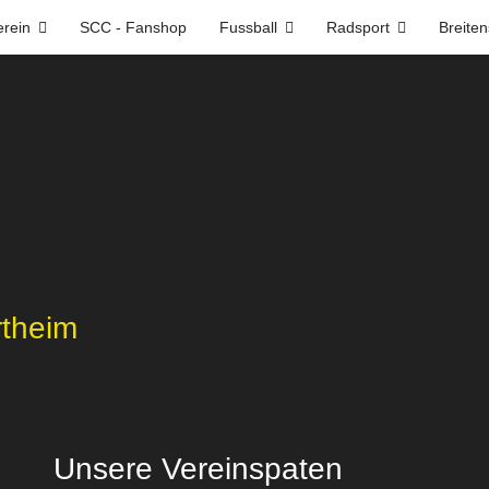
erein
SCC - Fanshop
Fussball
Radsport
Breiten
rtheim
Unsere Vereinspaten