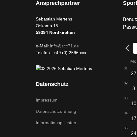
Ansprechpartner
Spor
Sebastian Mertens
Benutz
Oskamp 15
Passw
59394
Nordkirchen
e-Mail:
info@scc71.de
Telefon : +49 (0) 2596 xxx
Mo
31
27
Datenschutz
32
3
33
Impressum
10
Datenschutzordnung
34
17
Informationspflichten
35
24