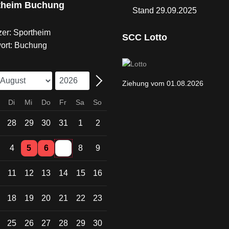
theim Buchung
Stand 29.09.2025
er: Sportheim
SCC Lotto
ort: Buchung
Ziehung vom 01.08.2026
Di
Mi
Do
Fr
Sa
So
28
29
30
31
1
2
Einzelne Veranstaltung
Einzelne Veranstaltung
4
5
6
7
8
9
11
12
13
14
15
16
18
19
20
21
22
23
25
26
27
28
29
30