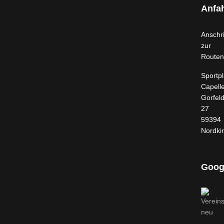
Anfah
Anschri
zur
Routen
Sportpl
Capell
Gorfel
27
59394
Nordki
Goog