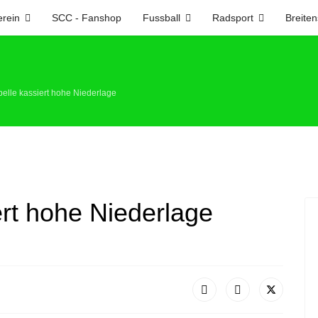
erein
SCC - Fanshop
Fussball
Radsport
Breiten
elle kassiert hohe Niederlage
ert hohe Niederlage