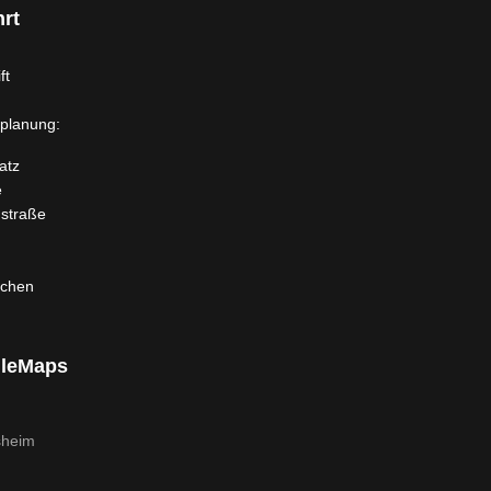
rt
ft
planung:
atz
e
dstraße
rchen
leMaps