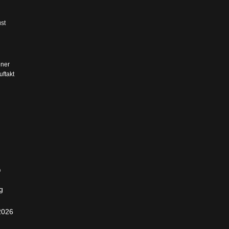
st
ner
ftakt
g
2026