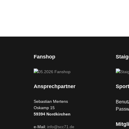
Fanshop
Stai
Ansprechpartner
Spor
Sebastian Mertens
Benutz
Oskamp 15
Passw
59394
Nordkirchen
Mitgl
e-Mail:
info@scc71.de