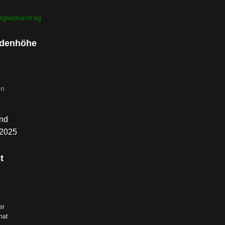
tgliedsantrag
denhöhe
nd
.2025
t
s
er
hat