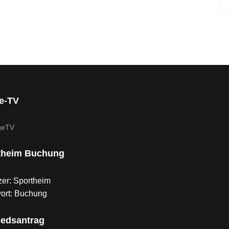
ge-TV
theim Buchung
er: Sportheim
ort: Buchung
iedsantrag