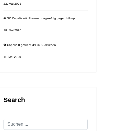
22. Mai 2026
⚽️ SC Capelle mit Überraschungserfolg gegen Hiltrup II
️ Hitzige Partie für Capelle in Rinkerode
18. Mai 2026
⚽️ Capelle II gewinnt 3:1 in Südkirchen
11. Mai 2026
Search
Suchen
...