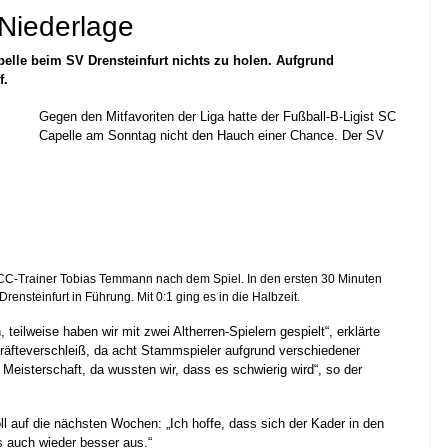
 Niederlage
apelle beim SV Drensteinfurt nichts zu holen. Aufgrund
f.
Gegen den Mitfavoriten der Liga hatte der Fußball-B-Ligist SC
Capelle am Sonntag nicht den Hauch einer Chance. Der SV
e SCC-Trainer Tobias Temmann nach dem Spiel. In den ersten 30 Minuten
Drensteinfurt in Führung. Mit 0:1 ging es in die Halbzeit.
eilweise haben wir mit zwei Altherren-Spielern gespielt“, erklärte
räfteverschleiß, da acht Stammspieler aufgrund verschiedener
ie Meisterschaft, da wussten wir, dass es schwierig wird“, so der
oll auf die nächsten Wochen: „Ich hoffe, dass sich der Kader in den
s auch wieder besser aus.“