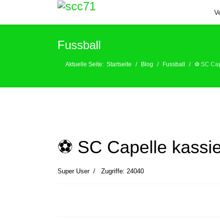
V
Fussball
Aktuelle Seite:
Startseite
Blog
Fussball
⚽️ SC Cap
⚽️ SC Capelle kassi
Super User
Zugriffe: 24040