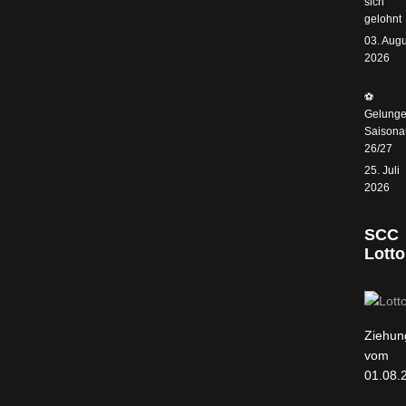
sich
gelohnt
03. Augu
2026
⚽️
Gelunge
Saisonau
26/27
25. Juli
2026
SCC
Lotto
Ziehun
vom
01.08.