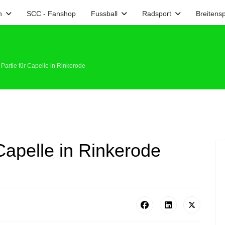
n
SCC - Fanshop
Fussball
Radsport
Breitensp
e Partie für Capelle in Rinkerode
 Capelle in Rinkerode