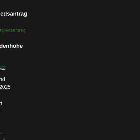
iedsantrag
tgliedsantrag
denhöhe
nd
.2025
t
s
er
hat