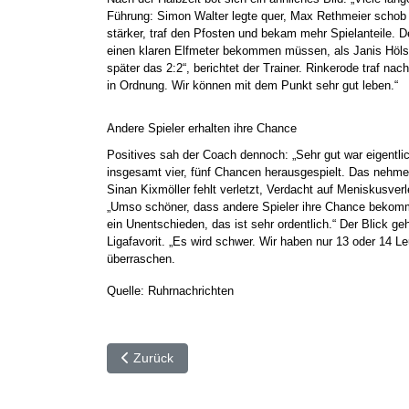
Führung: Simon Walter legte quer, Max Rethmeier schob
stärker, traf den Pfosten und bekam mehr Spielanteile. De
einen klaren Elfmeter bekommen müssen, als Janis Hölsc
später das 2:2“, berichtet der Trainer. Rinkerode traf 
in Ordnung. Wir können mit dem Punkt sehr gut leben.“
Andere Spieler erhalten ihre Chance
Positives sah der Coach dennoch: „Sehr gut war eigentli
insgesamt vier, fünf Chancen herausgespielt. Das nehmen 
Sinan Kixmöller fehlt verletzt, Verdacht auf Meniskusv
„Umso schöner, dass andere Spieler ihre Chance bekommen
ein Unentschieden, das ist sehr ordentlich.“ Der Blick ge
Ligafavorit. „Es wird schwer. Wir haben nur 13 oder 14 Leu
überraschen.
Quelle: Ruhrnachrichten
Vorheriger Beitrag: ⚽️ SC Capelle kassiert hohe N
Zurück