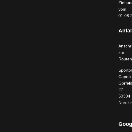
Ziehun
vom
01.08.
Anfah
Anschri
zur
Routen
Sportpl
Capell
Gorfel
27
59394
Nordki
Goog