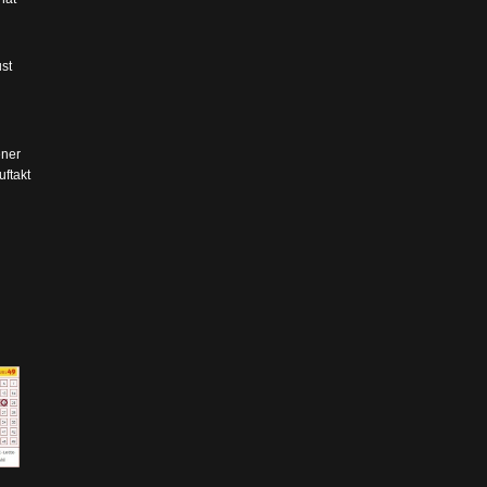
st
ner
ftakt