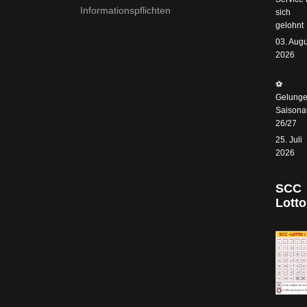
Informationspflichten
sich
gelohnt
03. Augu
2026
⚽️
Gelunge
Saisonau
26/27
25. Juli
2026
SCC
Lotto