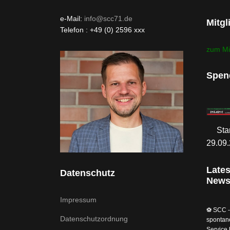
e-Mail:
info@scc71.de
Mitgl
Telefon : +49 (0) 2596 xxx
zum Mi
Spen
Sta
29.09
Lates
Datenschutz
New
Impressum
⚽️ SCC -
Datenschutzordnung
spontan
Service 