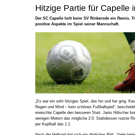
Hitzige Partie für Capelle
Der SC Capelle holt beim SV Rinkerode ein Remis. T
positive Aspekte im Spiel seiner Mannschaft.
„Es war ein sehr hitziges Spiel, das hin und her ging. K
Regen und Wind – kein schönes Fußballspiel“, beschreib
erwischte Capelle den besseren Start. Janis Hölscher br
wenigen Metern das mögliche 2:0. Stattdessen nutzte Ri
per Kopfball das 1:1.
Nach der Halbzeit bot sich ein ähnliches Bild. „Viele la