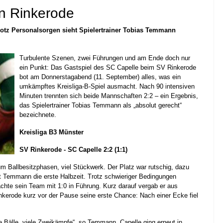
 in Rinkerode
rotz Personalsorgen sieht Spielertrainer Tobias Temmann
Turbulente Szenen, zwei Führungen und am Ende doch nur
ein Punkt: Das Gastspiel des SC Capelle beim SV Rinkerode
bot am Donnerstagabend (11. September) alles, was ein
umkämpftes Kreisliga-B-Spiel ausmacht. Nach 90 intensiven
Minuten trennten sich beide Mannschaften 2:2 – ein Ergebnis,
das Spielertrainer Tobias Temmann als „absolut gerecht“
bezeichnete.
Kreisliga B3 Münster
SV Rinkerode - SC Capelle
2:2 (1:1)
aum Ballbesitzphasen, viel Stückwerk. Der Platz war rutschig, dazu
t Temmann die erste Halbzeit. Trotz schwieriger Bedingungen
achte sein Team mit 1:0 in Führung. Kurz darauf vergab er aus
nkerode kurz vor der Pause seine erste Chance: Nach einer Ecke fiel
nge Bälle, viele Zweikämpfe“, so Temmann. Capelle ging erneut in