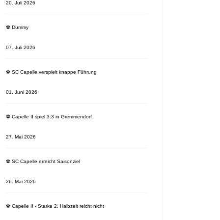
20. Juli 2026
⚽️ Dummy
07. Juli 2026
⚽️ SC Capelle verspielt knappe Führung
01. Juni 2026
⚽️ Capelle II spiel 3:3 in Gremmendorf
27. Mai 2026
⚽️ SC Capelle erreicht Saisonziel
26. Mai 2026
⚽️ Capelle II - Starke 2. Halbzeit reicht nicht