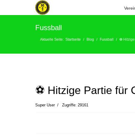
Verei
Fussball
Aktuelle Seite:
Startseite
Blog
Fussball
⚽️ Hitzig
⚽️ Hitzige Partie für
Super User
Zugriffe: 29161