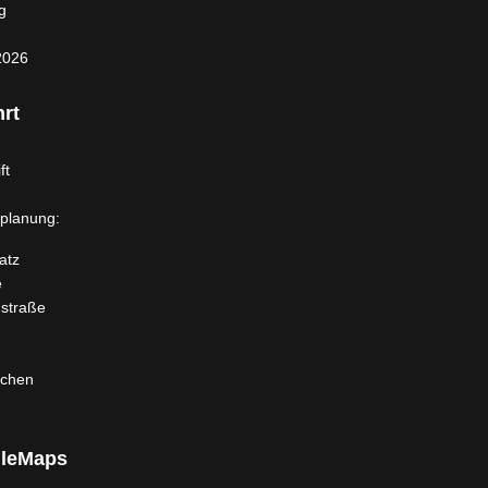
g
2026
rt
ft
planung:
atz
e
dstraße
rchen
leMaps