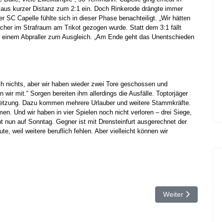
 aus kurzer Distanz zum 2:1 ein. Doch Rinkerode drängte immer
r SC Capelle fühlte sich in dieser Phase benachteiligt. „Wir hätten
her im Strafraum am Trikot gezogen wurde. Statt dem 3:1 fällt
nach einem Abpraller zum Ausgleich. „Am Ende geht das Unentschieden
ch nichts, aber wir haben wieder zwei Tore geschossen und
wir mit.“ Sorgen bereiten ihm allerdings die Ausfälle. Toptorjäger
erletzung. Dazu kommen mehrere Urlauber und weitere Stammkräfte.
. Und wir haben in vier Spielen noch nicht verloren – drei Siege,
ht nun auf Sonntag. Gegner ist mit Drensteinfurt ausgerechnet der
te, weil weitere beruflich fehlen. Aber vielleicht können wir
iederlage
Nächster Beitrag:
Weiter