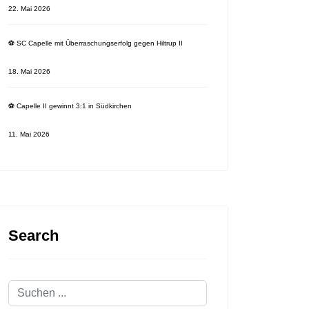
22. Mai 2026
⚽️ SC Capelle mit Überraschungserfolg gegen Hiltrup II
18. Mai 2026
⚽️ Capelle II gewinnt 3:1 in Südkirchen
11. Mai 2026
Search
 ⚽️ SC Capelle gegen FC Münster
Suchen
...