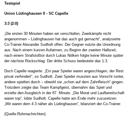
Testspiel
Union Lüdinghausen II - SC Capelle
3:3 (2:0)
„Die ersten 30 Minuten haben wir verschlafen, Zweikämpfe nicht
angenommen – Lüdinghausen hat das auch gut gemacht“, analysierte
Co-Trainer Alexander Sudholt offen. Der Gegner nutzte die Unordnung
aus. Nach einem kurzen Aufatmen, zu Beginn der zweiten Halbzeit,
nach einem Strafstoßtor durch Lukas Nölken folgte keine Minute später
der nächste Rückschlag: Der dritte Schuss bedeutete das 1:3.
Doch Capelle reagierte: „Ein paar Spieler waren angeschlagen, der Rest
privat verhindert“, so Sudholt. Zwei Spieler mussten aus Vorsicht runter,
andere spielten durch – obwohl sie „schon auf dem Zahnfleisch“ gingen.
Trotzdem zeigte das Team Kampfgeist, übernahm das Spiel und
erzielte den Ausgleich in der 87. Minute. „Die Moral und Laufbereitschaft
waren top“, lobte Sudholt. Capelle hatte am Ende mehr zuzusetzen:
„Wir waren dem 4:3 näher als Lüdinghausen“, bilanziert der Co-Trainer.
(Quelle:Ruhrnachrichten)