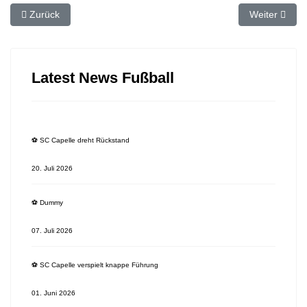
Vorheriger Beitrag: ⚽️ Erstes Pflichtspiel, erster Sieg für SC Capell
Nächster Beit
Zurück
Weiter
Latest News Fußball
⚽️ SC Capelle dreht Rückstand
20. Juli 2026
⚽️ Dummy
07. Juli 2026
⚽️ SC Capelle verspielt knappe Führung
01. Juni 2026