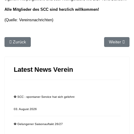
Alle Mitglieder des SCC sind herzlich willkommen!
(Quelle: Vereinsnachrichten)
Vorheriger Beitrag: 🗞 SC Capelle spendet Einnahmen
Nächster Beitr
Zurück
Weiter
Latest News Verein
⚽️ SCC - spontaner Service hat sich gelohnt
03. August 2026
⚽️ Gelungener Saisonauftakt 26/27