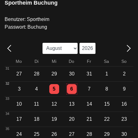
Sportheim Buchung
Benutzer: Sportheim
Passwort: Buchung
Mo
Di
Mi
Do
Fr
Sa
So
31
27
28
29
30
31
1
2
32
Einzelne Veranstaltung
Einzelne Veranstaltung
3
4
5
6
7
8
9
33
10
11
12
13
14
15
16
34
17
18
19
20
21
22
23
35
24
25
26
27
28
29
30