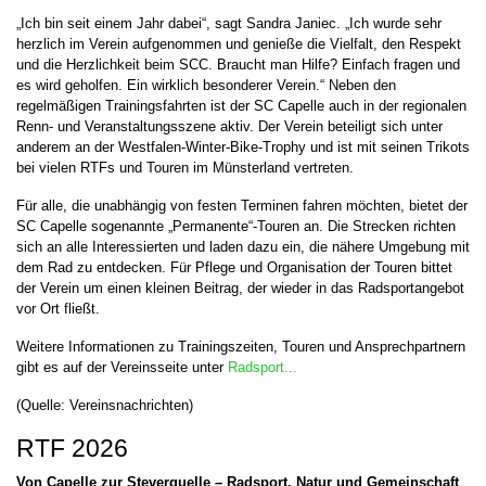
„Ich bin seit einem Jahr dabei“, sagt Sandra Janiec. „Ich wurde sehr
herzlich im Verein aufgenommen und genieße die Vielfalt, den Respekt
und die Herzlichkeit beim SCC. Braucht man Hilfe? Einfach fragen und
es wird geholfen. Ein wirklich besonderer Verein.“ Neben den
regelmäßigen Trainingsfahrten ist der SC Capelle auch in der regionalen
Renn- und Veranstaltungsszene aktiv. Der Verein beteiligt sich unter
anderem an der Westfalen-Winter-Bike-Trophy und ist mit seinen Trikots
bei vielen RTFs und Touren im Münsterland vertreten.
Für alle, die unabhängig von festen Terminen fahren möchten, bietet der
SC Capelle sogenannte „Permanente“-Touren an. Die Strecken richten
sich an alle Interessierten und laden dazu ein, die nähere Umgebung mit
dem Rad zu entdecken. Für Pflege und Organisation der Touren bittet
der Verein um einen kleinen Beitrag, der wieder in das Radsportangebot
vor Ort fließt.
Weitere Informationen zu Trainingszeiten, Touren und Ansprechpartnern
gibt es auf der Vereinsseite unter
Radsport...
(Quelle: Vereinsnachrichten)
RTF 2026
Von Capelle zur
Steverquelle
– Radsport, Natur und Gemeinschaft