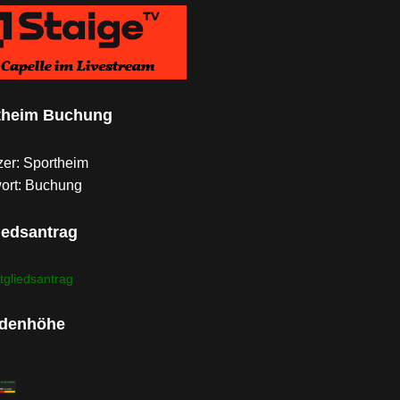
theim Buchung
er: Sportheim
ort: Buchung
iedsantrag
tgliedsantrag
denhöhe