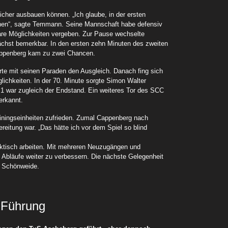
icher ausbauen können. „Ich glaube, in der ersten
chen“, sagte Temmann. Seine Mannschaft habe defensiv
are Möglichkeiten vergeben. Zur Pause wechselte
chst bemerkbar. In den ersten zehn Minuten des zweiten
appenberg kam zu zwei Chancen.
e mit seinen Paraden den Ausgleich. Danach fing sich
glichkeiten. In der 70. Minute sorgte Simon Walter
3:1 war zugleich der Endstand. Ein weiteres Tor des SCC
erkannt.
iningseinheiten zufrieden. Zumal Cappenberg nach
reitung war. „Das hätte ich vor dem Spiel so blind
ktisch arbeiten. Mit mehreren Neuzugängen und
Abläufe weiter zu verbessern. Die nächste Gelegenheit
n Schönweide.
 Führung