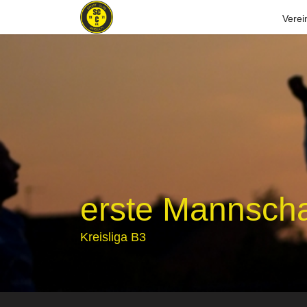
Verei
erste Mannscha
Kreisliga B3