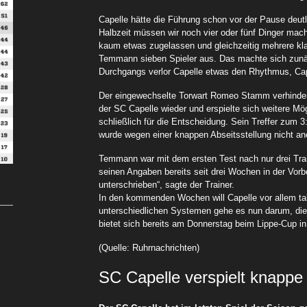
Capelle hätte die Führung schon vor der Pause deutl
Halbzeit müssen wir noch vier oder fünf Dinger ma
kaum etwas zugelassen und gleichzeitig mehrere kl
Temmann sieben Spieler aus. Das machte sich zunä
Durchgangs verlor Capelle etwas den Rhythmus, C
Der eingewechselte Torwart Romeo Stamm verhindert
der SC Capelle wieder und erspielte sich weitere Mö
schließlich für die Entscheidung. Sein Treffer zum 
wurde wegen einer knappen Abseitsstellung nicht an
Temmann war mit dem ersten Test nach nur drei Tra
seinen Angaben bereits seit drei Wochen in der Vorbe
unterschrieben“, sagte der Trainer.
In den kommenden Wochen will Capelle vor allem ta
unterschiedlichen Systemen gehe es nun darum, die 
bietet sich bereits am Donnerstag beim Lippe-Cup i
(Quelle: Ruhrnachrichten)
SC Capelle verspielt knappe