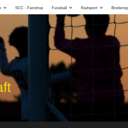
n
SCC - Fanshop
Fussball
Radsport
Breitensp
ft