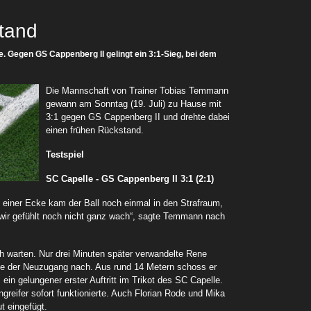
stand
ie. Gegen GS Cappenberg II gelingt ein 3:1-Sieg, bei dem
Die Mannschaft von Trainer Tobias Temmann
gewann am Sonntag (19. Juli) zu Hause mit
3:1 gegen GS Cappenberg II und drehte dabei
einen frühen Rückstand.
Testspiel
SC Capelle - GS Cappenberg II
3:1 (2:1)
 einer Ecke kam der Ball noch einmal in den Strafraum,
n wir gefühlt noch nicht ganz wach“, sagte Temmann nach
ch warten. Nur drei Minuten später verwandelte Rene
egte der Neuzugang nach. Aus rund 14 Metern schoss er
 ein gelungener erster Auftritt im Trikot des SC Capelle.
reifer sofort funktionierte. Auch Florian Rode und Mika
t eingefügt.