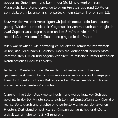
besser ins Spiel hinein und kam in der 35. Minute verdient zum
Ausgleich. Luis Brune verwandelte einen Freistoß aus rund 20 Metern
sehr platziert links unten ins Torwarteck – ein starker Treffer zum 1:1.
Kurz vor der Halbzeit verteidigten wir jedoch erneut nicht konsequent
genug. Wieder konnte sich ein Gegenspieler zentral durchsetzen, gleich
zwei Capeller aussteigen lassen und im Strafraum viel zu frei
abschließen. Mit dem 1:2-Rückstand ging es in die Pause
.
Allen war bewusst, wie schwierig es bei diesen Temperaturen werden
würde, das Spiel noch zu drehen. Doch die Mannschaft bewies Moral,
kämpfte sich zurück und begann vor allem im Mittelfeld immer besseren
Kombinationsfußball zu spielen.
In der 58. Minute hob Luis Brune den Ball sehenswert über die
gegnerische Abwehr. Kai Schürmann setzte sich stark im Eins-gegen-
Eins durch und schob den Ball aus rund elf Metern rechts am Torwart
vorbei zum verdienten 2:2 ins Netz.
Capelle II hielt den Druck weiter hoch – und wurde kurz vor Schluss
belohnt. In der 90. Minute setzte sich Lennard Zurstraßen stark über die
rechte Seite durch und brachte eine perfekte Flanke auf den zweiten
Pfosten. Dort stand erneut Kai Schürmann genau richtig und köpfte
eiskalt zur umjubelten 3:2-Führung ein.