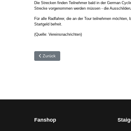
Die Strecken finden Teilnehmer bald in der German Cycli
Strecke vorgenommen werden müssen - die Ausschilderung 
Für alle Radfahrer, die an der Tour teilnehmen möchten, 
Startgeld befreit.
(Quelle: Vereinsnachrichten)
Vorheriger Beitrag: 🚴‍♂️ Das Wimbledon unter den
Zurück
Fanshop
Stai