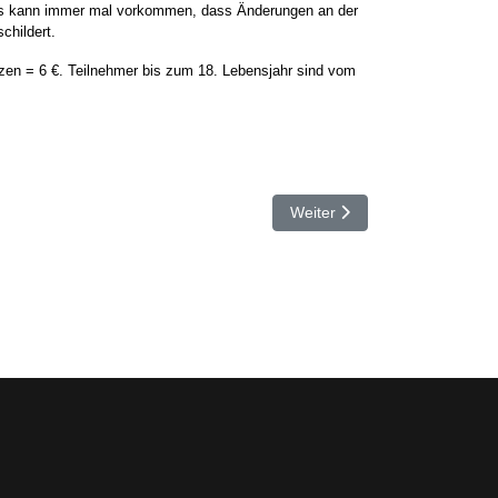
 Es kann immer mal vorkommen, dass Änderungen an der
childert.
enzen = 6 €. Teilnehmer bis zum 18. Lebensjahr sind vom
Nächster Beitrag: 🚴‍♂️ RTF 20
Weiter