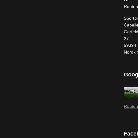
Routen
Sportpl
Capell
Gorfel
27
59394
Nordki
Goog
Routen
Face