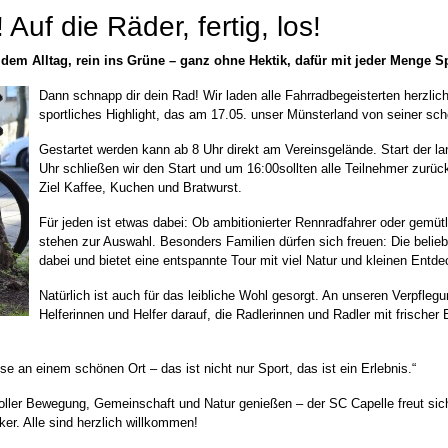
uf die Räder, fertig, los!
em Alltag, rein ins Grüne – ganz ohne Hektik, dafür mit jeder Menge 
Dann schnapp dir dein Rad! Wir laden alle Fahrradbegeisterten herzlich
sportliches Highlight, das am 17.05. unser Münsterland von seiner schö
Gestartet werden kann ab 8 Uhr direkt am Vereinsgelände. Start der l
Uhr schließen wir den Start und um 16:00sollten alle Teilnehmer zurüc
Ziel Kaffee, Kuchen und Bratwurst.
Für jeden ist etwas dabei: Ob ambitionierter Rennradfahrer oder gemüt
stehen zur Auswahl. Besonders Familien dürfen sich freuen: Die belieb
dabei und bietet eine entspannte Tour mit viel Natur und kleinen En
Natürlich ist auch für das leibliche Wohl gesorgt. An unseren Verpfleg
Helferinnen und Helfer darauf, die Radlerinnen und Radler mit frischer
 an einem schönen Ort – das ist nicht nur Sport, das ist ein Erlebnis.“
voller Bewegung, Gemeinschaft und Natur genießen – der SC Capelle freut sich
ker. Alle sind herzlich willkommen!