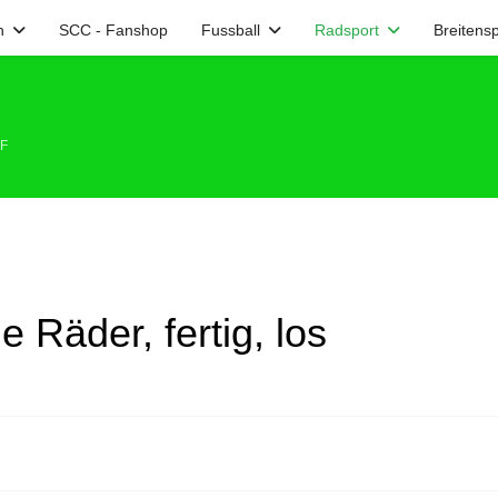
n
SCC - Fanshop
Fussball
Radsport
Breitensp
TF
ie Räder, fertig, los