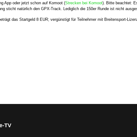
ng App oder jetzt schon auf Komoot (
Strecken bei Komoot
). Bitte beachtet:
sticht natürlich den GPX-Track. Lediglich die 150er Runde ist nicht ausges
beträgt das Startgeld 8 EUR; vergünstigt für Teilnehmer mit Breitensport-Liz
 RTFs
ge-TV