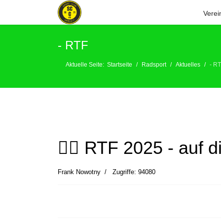
Verei
- RTF
Aktuelle Seite:
Startseite
Radsport
Aktuelles
- R
🚴‍♂️ RTF 2025 - auf d
Frank Nowotny
Zugriffe: 94080