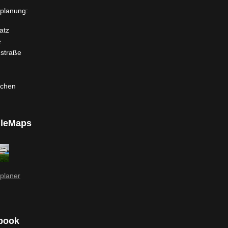
planung:
atz
e
dstraße
rchen
leMaps
planer
book