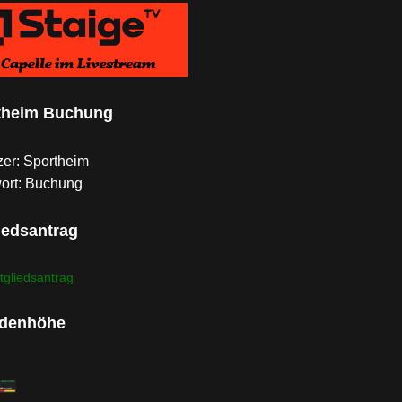
theim Buchung
er: Sportheim
ort: Buchung
iedsantrag
tgliedsantrag
denhöhe