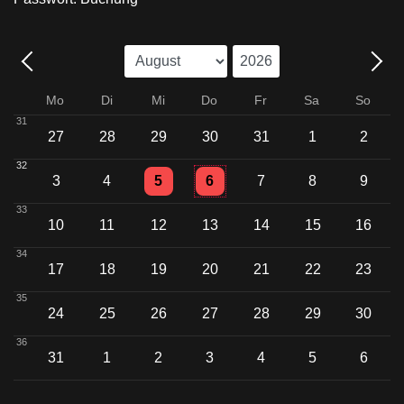
Mo
Di
Mi
Do
Fr
Sa
So
31
27
28
29
30
31
1
2
32
Einzelne Veranstaltung
Einzelne Veranstaltung
3
4
5
6
7
8
9
33
10
11
12
13
14
15
16
34
17
18
19
20
21
22
23
35
24
25
26
27
28
29
30
36
31
1
2
3
4
5
6