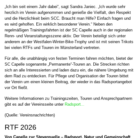
„Ich bin seit einem Jahr dabei“, sagt Sandra Janiec. „Ich wurde sehr
herzlich im Verein aufgenommen und genieße die Vielfalt, den Respekt
und die Herzlichkeit beim SCC. Braucht man Hilfe? Einfach fragen und
es wird geholfen. Ein wirklich besonderer Verein.“ Neben den
regelmäßigen Trainingsfahrten ist der SC Capelle auch in der regionalen
Renn- und Veranstaltungsszene aktiv. Der Verein beteiligt sich unter
anderem an der Westfalen-Winter-Bike-Trophy und ist mit seinen Trikots
bei vielen RTFs und Touren im Münsterland vertreten.
Für alle, die unabhängig von festen Terminen fahren möchten, bietet der
SC Capelle sogenannte „Permanente“-Touren an. Die Strecken richten
sich an alle Interessierten und laden dazu ein, die nähere Umgebung mit
dem Rad zu entdecken. Für Pflege und Organisation der Touren bittet
der Verein um einen kleinen Beitrag, der wieder in das Radsportangebot
vor Ort fließt.
Weitere Informationen zu Trainingszeiten, Touren und Ansprechpartnern
gibt es auf der Vereinsseite unter
Radsport...
(Quelle: Vereinsnachrichten)
RTF 2026
Von Capelle zur
Steverquelle
– Radsport, Natur und Gemeinschaft