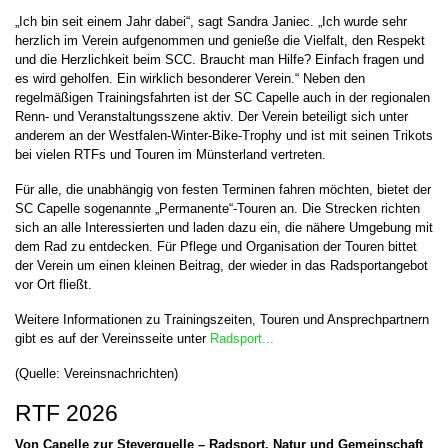
„Ich bin seit einem Jahr dabei“, sagt Sandra Janiec. „Ich wurde sehr
herzlich im Verein aufgenommen und genieße die Vielfalt, den Respekt
und die Herzlichkeit beim SCC. Braucht man Hilfe? Einfach fragen und
es wird geholfen. Ein wirklich besonderer Verein.“ Neben den
regelmäßigen Trainingsfahrten ist der SC Capelle auch in der regionalen
Renn- und Veranstaltungsszene aktiv. Der Verein beteiligt sich unter
anderem an der Westfalen-Winter-Bike-Trophy und ist mit seinen Trikots
bei vielen RTFs und Touren im Münsterland vertreten.
Für alle, die unabhängig von festen Terminen fahren möchten, bietet der
SC Capelle sogenannte „Permanente“-Touren an. Die Strecken richten
sich an alle Interessierten und laden dazu ein, die nähere Umgebung mit
dem Rad zu entdecken. Für Pflege und Organisation der Touren bittet
der Verein um einen kleinen Beitrag, der wieder in das Radsportangebot
vor Ort fließt.
Weitere Informationen zu Trainingszeiten, Touren und Ansprechpartnern
gibt es auf der Vereinsseite unter
Radsport...
(Quelle: Vereinsnachrichten)
RTF 2026
Von Capelle zur
Steverquelle
– Radsport, Natur und Gemeinschaft