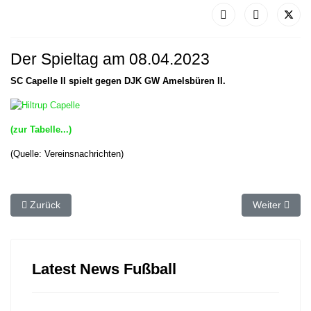
Der Spieltag am 08.04.2023
SC Capelle II spielt gegen DJK GW Amelsbüren II.
(zur Tabelle...)
(Quelle: Vereinsnachrichten)
Vorheriger Beitrag: ⚽️ Der Spieltag am 19.04.2023
Nächster Beit
Zurück
Weiter
Latest News Fußball