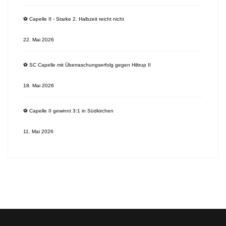
⚽️ Capelle II - Starke 2. Halbzeit reicht nicht
22. Mai 2026
⚽️ SC Capelle mit Überraschungserfolg gegen Hiltrup II
18. Mai 2026
⚽️ Capelle II gewinnt 3:1 in Südkirchen
11. Mai 2026