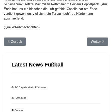
Schlusspunkt setzte Maximilian Rethmeier mit einem Doppelpack. „Am
Ende hat uns ein bisschen die Luft gefehlt. Capelle hat am Ende
verdient gewonnen, vielleicht ein Tor zu hoch“, so Närdemann
abschließend.
(Quelle:Ruhrnachrichten)
Vorheriger Beitrag: ⚽️ Remis für den SC Capelle
Nächster Beit
Zurück
Weiter
Latest News Fußball
⚽️ SC Capelle dreht Rückstand
20. Juli 2026
⚽️ Dummy