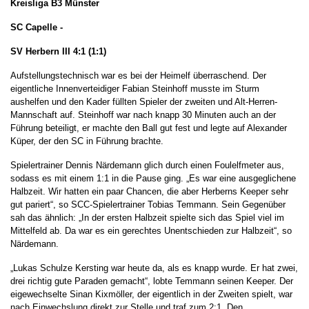
Kreisliga B3 Münster
SC Capelle -
SV Herbern III 4:1 (1:1)
Aufstellungstechnisch war es bei der Heimelf überraschend. Der
eigentliche Innenverteidiger Fabian Steinhoff musste im Sturm
aushelfen und den Kader füllten Spieler der zweiten und Alt-Herren-
Mannschaft auf. Steinhoff war nach knapp 30 Minuten auch an der
Führung beteiligt, er machte den Ball gut fest und legte auf Alexander
Küper, der den SC in Führung brachte.
Spielertrainer Dennis Närdemann glich durch einen Foulelfmeter aus,
sodass es mit einem 1:1 in die Pause ging. „Es war eine ausgeglichene
Halbzeit. Wir hatten ein paar Chancen, die aber Herberns Keeper sehr
gut pariert“, so SCC-Spielertrainer Tobias Temmann. Sein Gegenüber
sah das ähnlich: „In der ersten Halbzeit spielte sich das Spiel viel im
Mittelfeld ab. Da war es ein gerechtes Unentschieden zur Halbzeit“, so
Närdemann.
„Lukas Schulze Kersting war heute da, als es knapp wurde. Er hat zwei,
drei richtig gute Paraden gemacht“, lobte Temmann seinen Keeper. Der
eigewechselte Sinan Kixmöller, der eigentlich in der Zweiten spielt, war
nach Einwechslung direkt zur Stelle und traf zum 2:1. Den