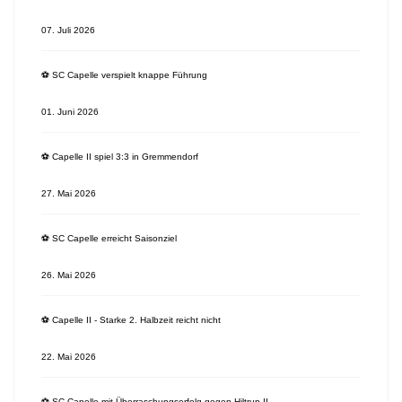
07. Juli 2026
⚽️ SC Capelle verspielt knappe Führung
01. Juni 2026
⚽️ Capelle II spiel 3:3 in Gremmendorf
27. Mai 2026
⚽️ SC Capelle erreicht Saisonziel
26. Mai 2026
⚽️ Capelle II - Starke 2. Halbzeit reicht nicht
22. Mai 2026
⚽️ SC Capelle mit Überraschungserfolg gegen Hiltrup II