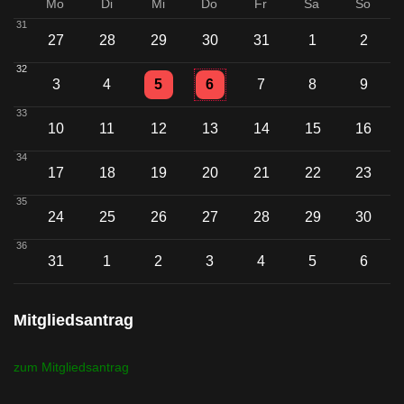
Mo
Di
Mi
Do
Fr
Sa
So
31
27
28
29
30
31
1
2
32
Einzelne Veranstaltung
Einzelne Veranstaltung
3
4
5
6
7
8
9
33
10
11
12
13
14
15
16
34
17
18
19
20
21
22
23
35
24
25
26
27
28
29
30
36
Einzelne Veransta
31
1
2
3
4
5
6
Mitgliedsantrag
zum Mitgliedsantrag