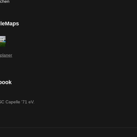
rchen
leMaps
planer
book
SC Capelle '71 eV.