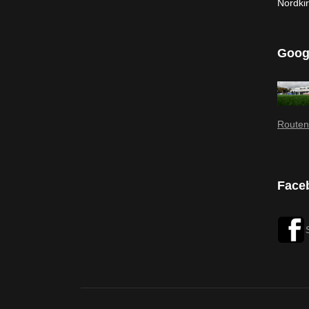
Nordki
Goog
Routen
Face