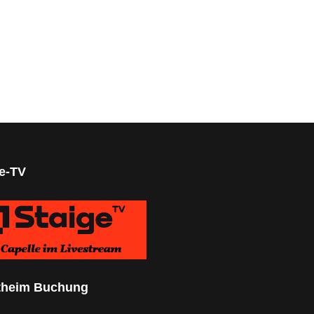
infurt
ge-TV
theim Buchung