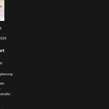
g
2026
rt
ft
planung:
atz
e
dstraße