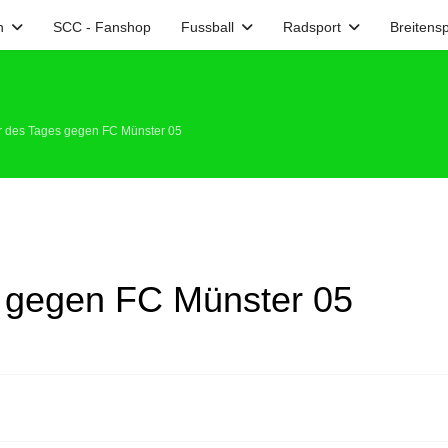
n
SCC - Fanshop
Fussball
Radsport
Breitensp
er des Tages gegen FC Münster 05
s gegen FC Münster 05