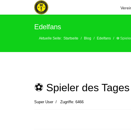
Verei
Edelfans
Aktuelle Seite:
Startseite
Blog
Edelfans
⚽️ Spiel
⚽️ Spieler des Tage
Super User
Zugriffe: 6466