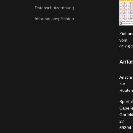
Datenschutzordnung
Informationspflichten
Ziehun
vom
01.08.
Anfah
Anschri
zur
Routen
Sportpl
Capell
Gorfel
27
59394