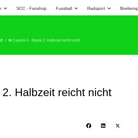
n
SCC - Fanshop
Fussball
Radsport
Breitensp
ft
⚽️ Capelle II - Starke 2. Halbzeit reicht nicht
 2. Halbzeit reicht nicht