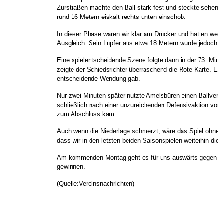
Zurstraßen machte den Ball stark fest und steckte sehe
rund 16 Metern eiskalt rechts unten einschob.
In dieser Phase waren wir klar am Drücker und hatten w
Ausgleich. Sein Lupfer aus etwa 18 Metern wurde jedoc
Eine spielentscheidende Szene folgte dann in der 73. Mi
zeigte der Schiedsrichter überraschend die Rote Karte. E
entscheidende Wendung gab.
Nur zwei Minuten später nutzte Amelsbüren einen Ballverl
schließlich nach einer unzureichenden Defensivaktion v
zum Abschluss kam.
Auch wenn die Niederlage schmerzt, wäre das Spiel ohne d
dass wir in den letzten beiden Saisonspielen weiterhin d
Am kommenden Montag geht es für uns auswärts gegen Gr
gewinnen.
(Quelle:Vereinsnachrichten)