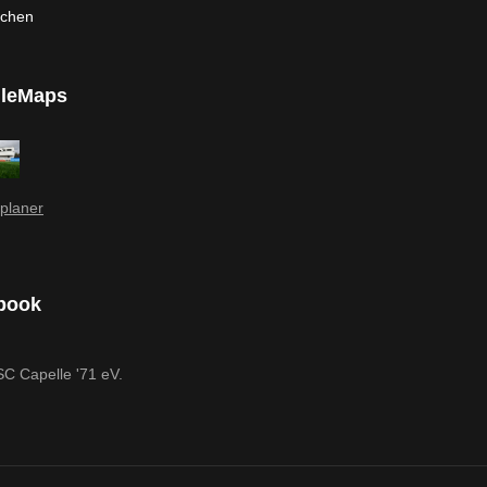
rchen
leMaps
planer
book
SC Capelle '71 eV.