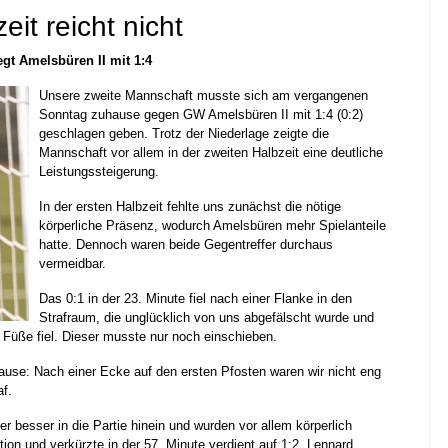
eit reicht nicht
iegt Amelsbüren II mit 1:4
Unsere zweite Mannschaft musste sich am vergangenen
Sonntag zuhause gegen GW Amelsbüren II mit 1:4 (0:2)
geschlagen geben. Trotz der Niederlage zeigte die
Mannschaft vor allem in der zweiten Halbzeit eine deutliche
Leistungssteigerung.
In der ersten Halbzeit fehlte uns zunächst die nötige
körperliche Präsenz, wodurch Amelsbüren mehr Spielanteile
hatte. Dennoch waren beide Gegentreffer durchaus
vermeidbar.
Das 0:1 in der 23. Minute fiel nach einer Flanke in den
Strafraum, die unglücklich von uns abgefälscht wurde und
 Füße fiel. Dieser musste nur noch einschieben.
pause: Nach einer Ecke auf den ersten Pfosten waren wir nicht eng
af.
r besser in die Partie hinein und wurden vor allem körperlich
ion und verkürzte in der 57. Minute verdient auf 1:2. Lennard