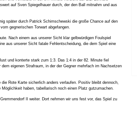
nswert auf Sven Spiegelhauer durch, der den Ball mitnahm und aus
enig später durch Patrick Schimschewski die große Chance auf den
h vom gegnerischen Torwart abgefangen.
nute. Nach einem aus unserer Sicht klar gelbwürdigen Foulspiel
ine aus unserer Sicht fatale Fehlentscheidung, die dem Spiel eine
ust und konterte stark zum 1:3. Das 1:4 in der 82. Minute fiel
or dem eigenen Strafraum, in der der Gegner mehrfach im Nachsetzen
ie Rote Karte sicherlich anders verlaufen. Positiv bleibt dennoch,
ie Möglichkeit haben, tabellarisch noch einen Platz gutzumachen.
emmendorf II weiter. Dort nehmen wir uns fest vor, das Spiel zu