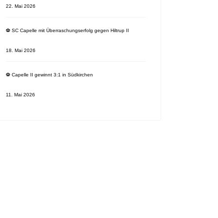
22. Mai 2026
⚽️ SC Capelle mit Überraschungserfolg gegen Hiltrup II
18. Mai 2026
⚽️ Capelle II gewinnt 3:1 in Südkirchen
11. Mai 2026