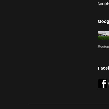
Nordki
Goog
Routen
Face