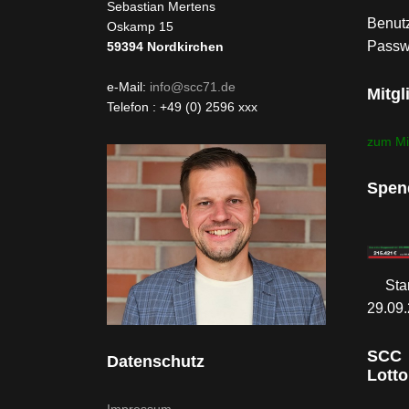
Sebastian Mertens
Benutz
Oskamp 15
Passw
59394
Nordkirchen
e-Mail:
info@scc71.de
Mitgl
Telefon : +49 (0) 2596 xxx
zum Mi
Spen
Sta
29.09
SCC
Datenschutz
Lotto
Impressum