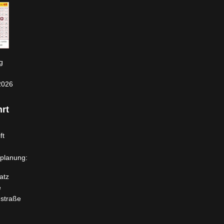
g
2026
rt
ft
planung:
atz
e
dstraße