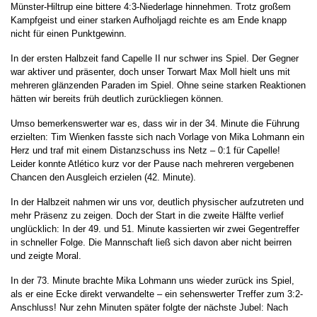
Münster-Hiltrup eine bittere 4:3-Niederlage hinnehmen. Trotz großem
Kampfgeist und einer starken Aufholjagd reichte es am Ende knapp
nicht für einen Punktgewinn.
In der ersten Halbzeit fand Capelle II nur schwer ins Spiel. Der Gegner
war aktiver und präsenter, doch unser Torwart Max Moll hielt uns mit
mehreren glänzenden Paraden im Spiel. Ohne seine starken Reaktionen
hätten wir bereits früh deutlich zurückliegen können.
Umso bemerkenswerter war es, dass wir in der 34. Minute die Führung
erzielten: Tim Wienken fasste sich nach Vorlage von Mika Lohmann ein
Herz und traf mit einem Distanzschuss ins Netz – 0:1 für Capelle!
Leider konnte Atlético kurz vor der Pause nach mehreren vergebenen
Chancen den Ausgleich erzielen (42. Minute).
In der Halbzeit nahmen wir uns vor, deutlich physischer aufzutreten und
mehr Präsenz zu zeigen. Doch der Start in die zweite Hälfte verlief
unglücklich: In der 49. und 51. Minute kassierten wir zwei Gegentreffer
in schneller Folge. Die Mannschaft ließ sich davon aber nicht beirren
und zeigte Moral.
In der 73. Minute brachte Mika Lohmann uns wieder zurück ins Spiel,
als er eine Ecke direkt verwandelte – ein sehenswerter Treffer zum 3:2-
Anschluss! Nur zehn Minuten später folgte der nächste Jubel: Nach