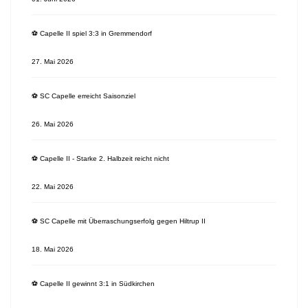
⚽️ Capelle II spiel 3:3 in Gremmendorf
27. Mai 2026
⚽️ SC Capelle erreicht Saisonziel
26. Mai 2026
⚽️ Capelle II - Starke 2. Halbzeit reicht nicht
22. Mai 2026
⚽️ SC Capelle mit Überraschungserfolg gegen Hiltrup II
18. Mai 2026
⚽️ Capelle II gewinnt 3:1 in Südkirchen