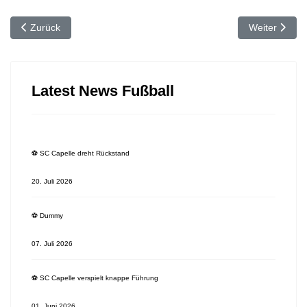
Vorheriger Beitrag: ⚽️ SC Capelle II neu eingekleidet
Nächster Beitr
Zurück
Weiter
Latest News Fußball
⚽️ SC Capelle dreht Rückstand
20. Juli 2026
⚽️ Dummy
07. Juli 2026
⚽️ SC Capelle verspielt knappe Führung
01. Juni 2026