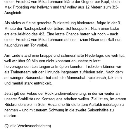
einem Freistoß von Mika Lohmann klärte der Gegner per Kopf, doch
Max Pröbsting war hellwach und traf volley aus 12 Metern zum 3:3-
Ausgleich.
Als vieles auf eine gerechte Punkteteilung hindeutete, folgte in der 3.
Minute der Nachspielzeit der bittere Schlusspunkt: Nach einer Ecke
erzielte Atlético das 4:3. Eine letzte Chance hatten wir noch – nach
einem Freistoß von Mika Lohmann schoss Tizian Hüser den Ball nur
hauchdünn am Tor vorbei.
Am Ende stand eine knappe und schmerzhafte Niederlage, die weh tut,
weil wir über 90 Minuten nicht konstant an unsere zuletzt
hervorragenden Leistungen anknüpfen konnten. Trotzdem können wir
als Trainerteam mit der Hinrunde insgesamt zufrieden sein. Nach dem
schwierigen Saisonstart hat sich die Mannschaft spielerisch, taktisch
und mental stark entwickelt.
Jetzt gilt der Fokus der Rückrundenvorbereitung, in der wir weiter an
unserer Stabilität und Konsequenz arbeiten wollen. Ziel ist es, im ersten
Rückrundenspiel in Selm Revanche für die bittere Auftaktniederlage zu
nehmen – und mit neuem Schwung in die zweite Saisonhälfte zu
starten.
(Quelle:Vereinsnachrichten)