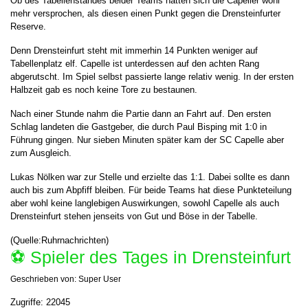
Ob des Tabellenstandes beider Teams hatten sich die Capeller wohl
mehr versprochen, als diesen einen Punkt gegen die Drensteinfurter
Reserve.
Denn Drensteinfurt steht mit immerhin 14 Punkten weniger auf
Tabellenplatz elf. Capelle ist unterdessen auf den achten Rang
abgerutscht. Im Spiel selbst passierte lange relativ wenig. In der ersten
Halbzeit gab es noch keine Tore zu bestaunen.
Nach einer Stunde nahm die Partie dann an Fahrt auf. Den ersten
Schlag landeten die Gastgeber, die durch Paul Bisping mit 1:0 in
Führung gingen. Nur sieben Minuten später kam der SC Capelle aber
zum Ausgleich.
Lukas Nölken war zur Stelle und erzielte das 1:1. Dabei sollte es dann
auch bis zum Abpfiff bleiben. Für beide Teams hat diese Punkteteilung
aber wohl keine langlebigen Auswirkungen, sowohl Capelle als auch
Drensteinfurt stehen jenseits von Gut und Böse in der Tabelle.
(Quelle:Ruhrnachrichten)
⚽️ Spieler des Tages in Drensteinfurt
Geschrieben von:
Super User
Zugriffe: 22045