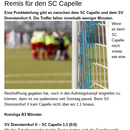
Remis für den SC Capelle
Eine Punkteteilung gibt es zwischen dem SC Capelle und dem SV
Drensteinfurt II. Die Treffer fallen innerhalb weniger Minuten.
Wenn
es beim
SC
Capelle
noch
sowas
wie eine
Resthoffnung gegeben hat, noch in den Aufstiegskampf eingreifen zu
können, dann ist sie spätestens seit Sonntag passé. Beim SV
Drensteinfurt II kam Capelle nicht über ein 1:1 hinaus.
Kreisliga B3 Münster
SV Drensteinfurt II – SC Capelle 1:1 (0:0)