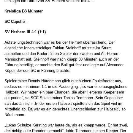
schlagen die Dritte von SV Herbern verdient mit 4:1.
Kreisliga B3 Münster
SC Capelle -
SV Herbern III 4:1 (1:1)
Aufstellungstechnisch war es bei der Heimelf überraschend. Der
eigentliche Innenverteidiger Fabian Steinhoff musste im Sturm
aushelfen und den Kader füllten Spieler der zweiten und Alt-Herren-
Mannschaft auf. Steinhoff war nach knapp 30 Minuten auch an der
Führung beteiligt, er machte den Ball gut fest und legte auf Alexander
Küper, der den SC in Führung brachte.
Spielertrainer Dennis Närdemann glich durch einen Foulelfmeter aus,
sodass es mit einem 1:1 in die Pause ging. „Es war eine ausgeglichene
Halbzeit. Wir hatten ein paar Chancen, die aber Herberns Keeper sehr
gut pariert“, so SCC-Spielertrainer Tobias Temmann. Sein Gegenüber
sah das ähnlich: „In der ersten Halbzeit spielte sich das Spiel viel im
Mittelfeld ab. Da war es ein gerechtes Unentschieden zur Halbzeit“, so
Närdemann.
„Lukas Schulze Kersting war heute da, als es knapp wurde. Er hat zwei,
drei richtig gute Paraden gemacht“, lobte Temmann seinen Keeper. Der