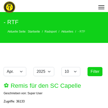
- RTF
Aktuelle Seite:
Startseite
Radsport
Aktuelles
- RTF
Monat
Jahr
Anzeige #
Filter
Filter
⚽️ Remis für den SC Capelle
Geschrieben von:
Super User
Zugriffe: 36133