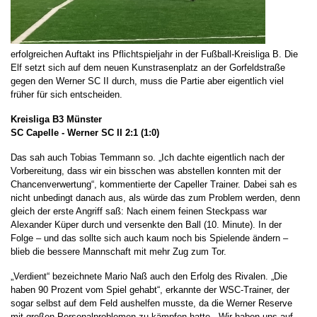
erfolgreichen Auftakt ins Pflichtspieljahr in der Fußball-Kreisliga B. Die
Elf setzt sich auf dem neuen Kunstrasenplatz an der Gorfeldstraße
gegen den Werner SC II durch, muss die Partie aber eigentlich viel
früher für sich entscheiden.
Kreisliga B3 Münster
SC Capelle - Werner SC II 2:1 (1:0)
Das sah auch Tobias Temmann so. „Ich dachte eigentlich nach der
Vorbereitung, dass wir ein bisschen was abstellen konnten mit der
Chancenverwertung“, kommentierte der Capeller Trainer. Dabei sah es
nicht unbedingt danach aus, als würde das zum Problem werden, denn
gleich der erste Angriff saß: Nach einem feinen Steckpass war
Alexander Küper durch und versenkte den Ball (10. Minute). In der
Folge – und das sollte sich auch kaum noch bis Spielende ändern –
blieb die bessere Mannschaft mit mehr Zug zum Tor.
„Verdient“ bezeichnete Mario Naß auch den Erfolg des Rivalen. „Die
haben 90 Prozent vom Spiel gehabt“, erkannte der WSC-Trainer, der
sogar selbst auf dem Feld aushelfen musste, da die Werner Reserve
mit großen Personalproblemen zu kämpfen hatte. „Wir haben uns auf