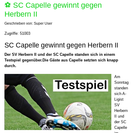
⚽️ SC Capelle gewinnt gegen
Herbern II
Geschrieben von:
Super User
Zugriffe: 51003
SC Capelle gewinnt gegen Herbern II
Der SV Herbern II und der SC Capelle standen sich in einem
Testspiel gegenüber.Die Gäste aus Capelle setzten sich knapp
durch.
Am
Sonntag
standen
sich A-
Ligist
SV
Herbern
II und
der SC
Capelle