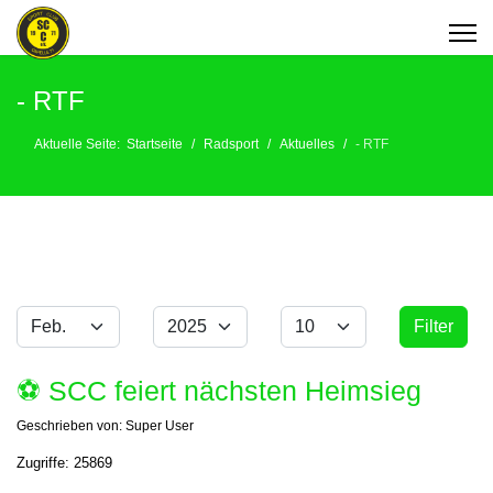
- RTF
Aktuelle Seite:
Startseite
Radsport
Aktuelles
- RTF
Monat
Jahr
Anzeige #
Filter
Filter
⚽️ SCC feiert nächsten Heimsieg
Geschrieben von:
Super User
Zugriffe: 25869