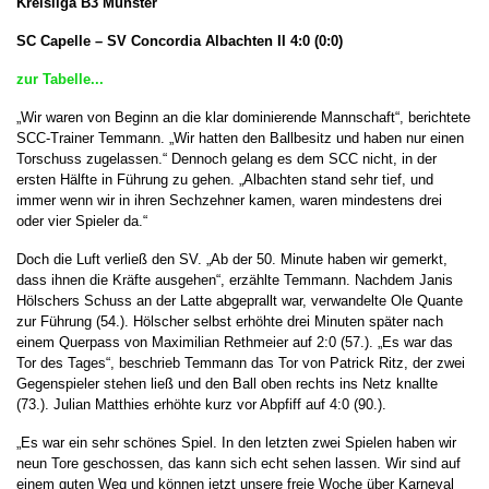
Kreisliga B3 Münster
SC Capelle – SV Concordia Albachten II 4:0 (0:0)
zur Tabelle...
„Wir waren von Beginn an die klar dominierende Mannschaft“, berichtete
SCC-Trainer Temmann. „Wir hatten den Ballbesitz und haben nur einen
Torschuss zugelassen.“ Dennoch gelang es dem SCC nicht, in der
ersten Hälfte in Führung zu gehen. „Albachten stand sehr tief, und
immer wenn wir in ihren Sechzehner kamen, waren mindestens drei
oder vier Spieler da.“
Doch die Luft verließ den SV. „Ab der 50. Minute haben wir gemerkt,
dass ihnen die Kräfte ausgehen“, erzählte Temmann. Nachdem Janis
Hölschers Schuss an der Latte abgeprallt war, verwandelte Ole Quante
zur Führung (54.). Hölscher selbst erhöhte drei Minuten später nach
einem Querpass von Maximilian Rethmeier auf 2:0 (57.). „Es war das
Tor des Tages“, beschrieb Temmann das Tor von Patrick Ritz, der zwei
Gegenspieler stehen ließ und den Ball oben rechts ins Netz knallte
(73.). Julian Matthies erhöhte kurz vor Abpfiff auf 4:0 (90.).
„Es war ein sehr schönes Spiel. In den letzten zwei Spielen haben wir
neun Tore geschossen, das kann sich echt sehen lassen. Wir sind auf
einem guten Weg und können jetzt unsere freie Woche über Karneval