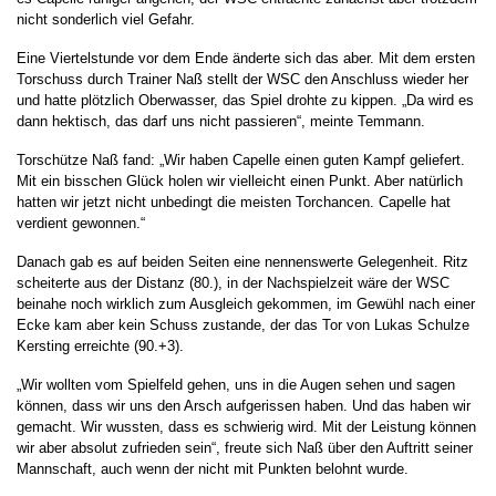
nicht sonderlich viel Gefahr.
Eine Viertelstunde vor dem Ende änderte sich das aber. Mit dem ersten
Torschuss durch Trainer Naß stellt der WSC den Anschluss wieder her
und hatte plötzlich Oberwasser, das Spiel drohte zu kippen. „Da wird es
dann hektisch, das darf uns nicht passieren“, meinte Temmann.
Torschütze Naß fand: „Wir haben Capelle einen guten Kampf geliefert.
Mit ein bisschen Glück holen wir vielleicht einen Punkt. Aber natürlich
hatten wir jetzt nicht unbedingt die meisten Torchancen. Capelle hat
verdient gewonnen.“
Danach gab es auf beiden Seiten eine nennenswerte Gelegenheit. Ritz
scheiterte aus der Distanz (80.), in der Nachspielzeit wäre der WSC
beinahe noch wirklich zum Ausgleich gekommen, im Gewühl nach einer
Ecke kam aber kein Schuss zustande, der das Tor von Lukas Schulze
Kersting erreichte (90.+3).
„Wir wollten vom Spielfeld gehen, uns in die Augen sehen und sagen
können, dass wir uns den Arsch aufgerissen haben. Und das haben wir
gemacht. Wir wussten, dass es schwierig wird. Mit der Leistung können
wir aber absolut zufrieden sein“, freute sich Naß über den Auftritt seiner
Mannschaft, auch wenn der nicht mit Punkten belohnt wurde.