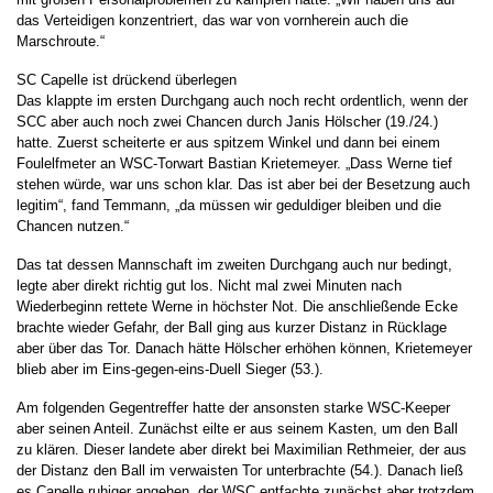
das Verteidigen konzentriert, das war von vornherein auch die
Marschroute.“
SC Capelle ist drückend überlegen
Das klappte im ersten Durchgang auch noch recht ordentlich, wenn der
SCC aber auch noch zwei Chancen durch Janis Hölscher (19./24.)
hatte. Zuerst scheiterte er aus spitzem Winkel und dann bei einem
Foulelfmeter an WSC-Torwart Bastian Krietemeyer. „Dass Werne tief
stehen würde, war uns schon klar. Das ist aber bei der Besetzung auch
legitim“, fand Temmann, „da müssen wir geduldiger bleiben und die
Chancen nutzen.“
Das tat dessen Mannschaft im zweiten Durchgang auch nur bedingt,
legte aber direkt richtig gut los. Nicht mal zwei Minuten nach
Wiederbeginn rettete Werne in höchster Not. Die anschließende Ecke
brachte wieder Gefahr, der Ball ging aus kurzer Distanz in Rücklage
aber über das Tor. Danach hätte Hölscher erhöhen können, Krietemeyer
blieb aber im Eins-gegen-eins-Duell Sieger (53.).
Am folgenden Gegentreffer hatte der ansonsten starke WSC-Keeper
aber seinen Anteil. Zunächst eilte er aus seinem Kasten, um den Ball
zu klären. Dieser landete aber direkt bei Maximilian Rethmeier, der aus
der Distanz den Ball im verwaisten Tor unterbrachte (54.). Danach ließ
es Capelle ruhiger angehen, der WSC entfachte zunächst aber trotzdem