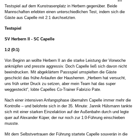
im
Testspiel auf dem Kunstrasenplatz in Herbern gegenüber. Beide
Mannschaften erlebten einen unterschiedlichen Test, indem sich die
Gäste aus Capelle mit 2:1 durchsetzten.
Testspiel
SV Herbern II - SC Capelle
1:2 (0:1)
Von Beginn an wollte Herbern II an die starke Leistung der Vorwoche
anknüpfen und presste aggressiv. Doch Capelle ließ sich davon nicht
beeindrucken. Mit abgeklärtem Passspiel umspielten die Gäste
geschickt das frühe Anlaufen der Hausherren. „Herbern hat versucht,
uns früh unter Druck zu setzen, aber mein Team hat das super
weggesteckt“, lobte Capelles Co-Trainer Fabrizio Pate.
Nach einer intensiven Anfangsphase übernahm Capelle immer mehr die
Kontrolle – und belohnte sich in der 35. Minute: Jannik Hülsmann tankte
sich mit einer starken Einzelaktion auf der Außenbahn durch und legte
quer auf Alexander Küper, der nur noch zur 1:0-Führung einschieben
musste.
Mit dem Selbstvertrauen der Führung startete Capelle souverän in die