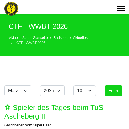
- CTF - WWBT 2026
Aktuelle Seite:
Startseite
Radsport
Aktuelles
- CTF - WWBT 2026
Monat
Jahr
Anzeige #
Filter
Filter
⚽️ Spieler des Tages beim TuS
Ascheberg II
Geschrieben von:
Super User