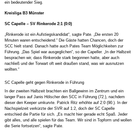
ein bedeutender Sieg.
Kreisliga B3 Münster
SC Capelle – SV Rinkerode 2:1 (0:0)
„Rinkerode ist ein Aufstiegskandidat“, sagte Pate. „Die ersten 20
Minuten waren entscheidend.“ Die Gäste hatten Chancen, doch der
SCC hielt stand. Danach hatte auch Pates Team Möglichkeiten zur
Führung. „Das Spiel war ausgeglichen“, so der Capeller. „In der Halbzeit
besprachen wir, dass Rinkerode stark begonnen hatte, aber auch
nachließ und der Torwart oft weit draußen stand, was wir ausnutzen
wollten.“
SC Capelle geht gegen Rinkerode in Führung
In der zweiten Halbzeit brachten ein Ballgewinn im Zentrum und ein
langer Pass auf Janis Hölscher den SCC in Führung (72.), nachdem
dieser den Keeper umkurvte. Patrick Ritz erhöhte auf 2:0 (90.). In der
Nachspielzeit verkürzte der SVR auf 1:2, doch der SC Capelle
entschied die Partie für sich. „Es macht hier gerade echt Spaß. Jeder
gibt alles, und alle spielen für das Team. Wir sind in Topform und wollen
die Serie fortsetzen“, sagte Pate.