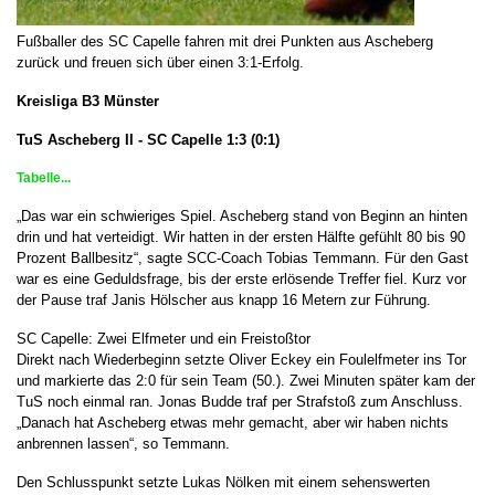
Fußballer des SC Capelle fahren mit drei Punkten aus Ascheberg
zurück und freuen sich über einen 3:1-Erfolg.
Kreisliga B3 Münster
TuS Ascheberg II - SC Capelle 1:3 (0:1)
Tabelle...
„Das war ein schwieriges Spiel. Ascheberg stand von Beginn an hinten
drin und hat verteidigt. Wir hatten in der ersten Hälfte gefühlt 80 bis 90
Prozent Ballbesitz“, sagte SCC-Coach Tobias Temmann. Für den Gast
war es eine Geduldsfrage, bis der erste erlösende Treffer fiel. Kurz vor
der Pause traf Janis Hölscher aus knapp 16 Metern zur Führung.
SC Capelle: Zwei Elfmeter und ein Freistoßtor
Direkt nach Wiederbeginn setzte Oliver Eckey ein Foulelfmeter ins Tor
und markierte das 2:0 für sein Team (50.). Zwei Minuten später kam der
TuS noch einmal ran. Jonas Budde traf per Strafstoß zum Anschluss.
„Danach hat Ascheberg etwas mehr gemacht, aber wir haben nichts
anbrennen lassen“, so Temmann.
Den Schlusspunkt setzte Lukas Nölken mit einem sehenswerten