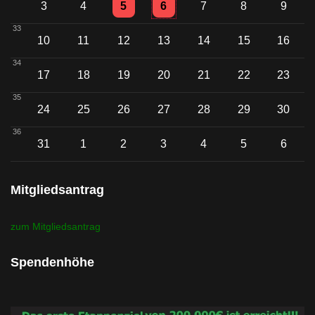
Einzelne Veranstaltung
Einzelne Veranstaltung
3
4
5
6
7
8
9
33
10
11
12
13
14
15
16
34
17
18
19
20
21
22
23
35
24
25
26
27
28
29
30
36
31
1
2
3
4
5
6
Mitgliedsantrag
zum Mitgliedsantrag
Spendenhöhe