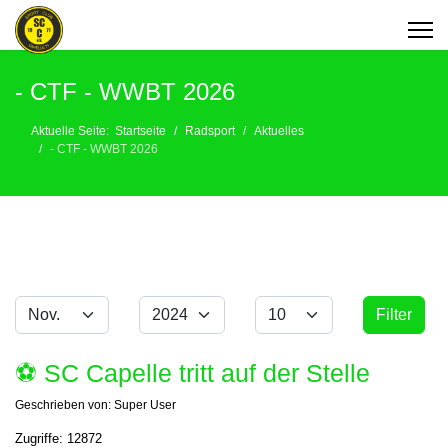
- CTF - WWBT 2026
Aktuelle Seite:
Startseite
Radsport
Aktuelles
- CTF - WWBT 2026
Monat
Jahr
Anzeige #
Filter
Filter
⚽️ SC Capelle tritt auf der Stelle
Geschrieben von:
Super User
Zugriffe: 12872