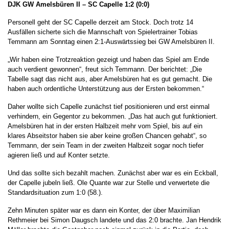
DJK GW Amelsbüren II – SC Capelle
1:2 (0:0)
Personell geht der SC Capelle derzeit am Stock. Doch trotz 14
Ausfällen sicherte sich die Mannschaft von Spielertrainer Tobias
Temmann am Sonntag einen 2:1-Auswärtssieg bei GW Amelsbüren II.
„Wir haben eine Trotzreaktion gezeigt und haben das Spiel am Ende
auch verdient gewonnen“, freut sich Temmann. Der berichtet: „Die
Tabelle sagt das nicht aus, aber Amelsbüren hat es gut gemacht. Die
haben auch ordentliche Unterstützung aus der Ersten bekommen.“
Daher wollte sich Capelle zunächst tief positionieren und erst einmal
verhindern, ein Gegentor zu bekommen. „Das hat auch gut funktioniert.
Amelsbüren hat in der ersten Halbzeit mehr vom Spiel, bis auf ein
klares Abseitstor haben sie aber keine großen Chancen gehabt“, so
Temmann, der sein Team in der zweiten Halbzeit sogar noch tiefer
agieren ließ und auf Konter setzte.
Und das sollte sich bezahlt machen. Zunächst aber war es ein Eckball,
der Capelle jubeln ließ. Ole Quante war zur Stelle und verwertete die
Standardsituation zum 1:0 (58.).
Zehn Minuten später war es dann ein Konter, der über Maximilian
Rethmeier bei Simon Daugsch landete und das 2:0 brachte. Jan Hendrik