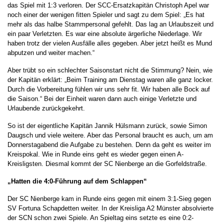
das Spiel mit 1:3 verloren. Der SCC-Ersatzkapitän Christoph Apel war
noch einer der wenigen fitten Spieler und sagt zu dem Spiel: „Es hat
mehr als das halbe Stammpersonal gefehlt. Das lag an Urlaubszeit und
ein paar Verletzten. Es war eine absolute ärgerliche Niederlage. Wir
haben trotz der vielen Ausfälle alles gegeben. Aber jetzt heißt es Mund
abputzen und weiter machen.“
Aber trübt so ein schlechter Saisonstart nicht die Stimmung? Nein, wie
der Kapitän erklärt: „Beim Training am Dienstag waren alle ganz locker.
Durch die Vorbereitung fühlen wir uns sehr fit. Wir haben alle Bock auf
die Saison.“ Bei der Einheit waren dann auch einige Verletzte und
Urlaubende zurückgekehrt.
So ist der eigentliche Kapitän Jannik Hülsmann zurück, sowie Simon
Daugsch und viele weitere. Aber das Personal braucht es auch, um am
Donnerstagabend die Aufgabe zu bestehen. Denn da geht es weiter im
Kreispokal. Wie in Runde eins geht es wieder gegen einen A-
Kreisligsten. Diesmal kommt der SC Nienberge an die Gorfeldstraße.
„Hatten die 4:0-Führung auf dem Schlappen“
Der SC Nienberge kam in Runde eins gegen mit einem 3:1-Sieg gegen
SV Fortuna Schapdetten weiter. In der Kreisliga A2 Münster absolvierte
der SCN schon zwei Spiele. An Spieltag eins setzte es eine 0:2-