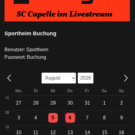
Sportheim Buchung
Benutzer: Sportheim
Passwort: Buchung
Mo
Di
Mi
Do
Fr
Sa
So
31
27
28
29
30
31
1
2
32
Einzelne Veranstaltung
Einzelne Veranstaltung
3
4
5
6
7
8
9
33
10
11
12
13
14
15
16