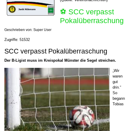
⚽️ SCC verpasst
Pokalüberraschung
Geschrieben von:
Super User
Zugriffe: 51532
SCC verpasst Pokalüberraschung
Der B-Ligist muss im Kreispokal Münster die Segel streichen.
„Wir
waren
gut
drin.“
So
begann
Tobias