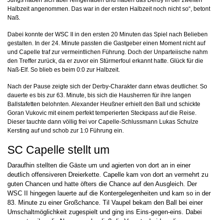
Jungs haben sich aber reingehauen und haben das Derby in der zweiten
Halbzeit angenommen. Das war in der ersten Halbzeit noch nicht so“, betont
Naß.
Dabei konnte der WSC II in den ersten 20 Minuten das Spiel nach Belieben
gestalten. In der 24. Minute passten die Gastgeber einen Moment nicht auf
und Capelle traf zur vermeintlichen Führung. Doch der Unparteiische nahm
den Treffer zurück, da er zuvor ein Stürmerfoul erkannt hatte. Glück für die
Naß-Elf. So blieb es beim 0:0 zur Halbzeit.
Nach der Pause zeigte sich der Derby-Charakter dann etwas deutlicher. So
dauerte es bis zur 63. Minute, bis sich die Hausherren für ihre langen
Ballstafetten belohnten. Alexander Heußner erhielt den Ball und schickte
Goran Vukovic mit einem perfekt temperierten Steckpass auf die Reise.
Dieser tauchte dann völlig frei vor Capelle-Schlussmann Lukas Schulze
Kersting auf und schob zur 1:0 Führung ein.
SC Capelle stellt um
Daraufhin stellten die Gäste um und agierten von dort an in einer
deutlich offensiveren Dreierkette. Capelle kam von dort an vermehrt zu
guten Chancen und hatte öfters die Chance auf den Ausgleich. Der
WSC II hingegen lauerte auf die Kontergelegenheiten und kam so in der
83. Minute zu einer Großchance. Til Vaupel bekam den Ball bei einer
Umschaltmöglichkeit zugespielt und ging ins Eins-gegen-eins. Dabei