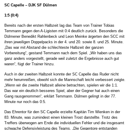
SC Capelle – DJK SF Dülmen
1:5 (0:4)
Bereits nach der ersten Halbzeit lag das Team von Trainer Tobias
Temmann gegen den A-Ligisten mit 0:4 deutlich zurück. Besonders die
Dülmener Benedikt Rahlenbeck und Leon Meinke ärgerten den SCC mit
ihren jeweiligen Doppelpacks in der 4. und 20. sowie 8. und 25. Minute.
„Das war mit Abstand die schlechteste Halbzeit der ganzen
Vorbereitung“, gestand Temmann nach dem Spiel. „Wir haben uns das
ganz anders vorgestellt, gerade weil zuletzt die Ergebnisse auch gut
waren“, fügt der Trainer hinzu.
Auch in der zweiten Halbzeit konnte der SC Capelle das Ruder nicht
mehr herumreißen, obwohl sich die Mannschaft leicht verbessert zeigte.
„Wenn wir die zweite Halbzeit alleine betrachten, spielen wir die 1:1.
Das war ein deutlich besseres Spiel, aber der Gegner hat auch einen
Gang rausgenommen“, erklärt Temmann. Dülmen gelingt in der 77.
Minute nur noch das 0:5.
Das Ehrentor für den SC Capelle erzielte Kapitän Tim Wienken in der
83. Minute, was zumindest einen kleinen Trost darstellte. Trotz des
Treffers überwogen am Ende die individuellen Fehler und die insgesamt
schwache Defensivleistung des Teams. „Die Gegentore entstanden