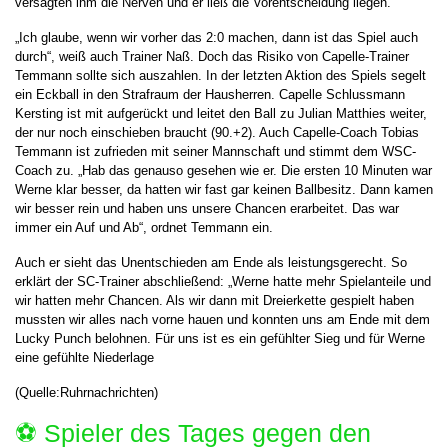
versagten ihm die Nerven und er ließ die Vorentscheidung liegen.
„Ich glaube, wenn wir vorher das 2:0 machen, dann ist das Spiel auch
durch“, weiß auch Trainer Naß. Doch das Risiko von Capelle-Trainer
Temmann sollte sich auszahlen. In der letzten Aktion des Spiels segelt
ein Eckball in den Strafraum der Hausherren. Capelle Schlussmann
Kersting ist mit aufgerückt und leitet den Ball zu Julian Matthies weiter,
der nur noch einschieben braucht (90.+2). Auch Capelle-Coach Tobias
Temmann ist zufrieden mit seiner Mannschaft und stimmt dem WSC-
Coach zu. „Hab das genauso gesehen wie er. Die ersten 10 Minuten war
Werne klar besser, da hatten wir fast gar keinen Ballbesitz. Dann kamen
wir besser rein und haben uns unsere Chancen erarbeitet. Das war
immer ein Auf und Ab“, ordnet Temmann ein.
Auch er sieht das Unentschieden am Ende als leistungsgerecht. So
erklärt der SC-Trainer abschließend: „Werne hatte mehr Spielanteile und
wir hatten mehr Chancen. Als wir dann mit Dreierkette gespielt haben
mussten wir alles nach vorne hauen und konnten uns am Ende mit dem
Lucky Punch belohnen. Für uns ist es ein gefühlter Sieg und für Werne
eine gefühlte Niederlage
(Quelle:Ruhrnachrichten)
⚽️ Spieler des Tages gegen den