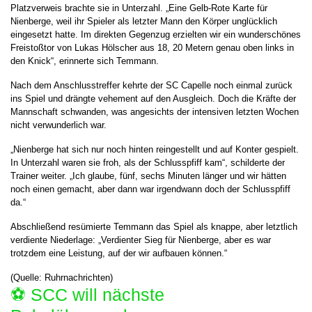
Platzverweis brachte sie in Unterzahl. „Eine Gelb-Rote Karte für
Nienberge, weil ihr Spieler als letzter Mann den Körper unglücklich
eingesetzt hatte. Im direkten Gegenzug erzielten wir ein wunderschönes
Freistoßtor von Lukas Hölscher aus 18, 20 Metern genau oben links in
den Knick“, erinnerte sich Temmann.
Nach dem Anschlusstreffer kehrte der SC Capelle noch einmal zurück
ins Spiel und drängte vehement auf den Ausgleich. Doch die Kräfte der
Mannschaft schwanden, was angesichts der intensiven letzten Wochen
nicht verwunderlich war.
„Nienberge hat sich nur noch hinten reingestellt und auf Konter gespielt.
In Unterzahl waren sie froh, als der Schlusspfiff kam“, schilderte der
Trainer weiter. „Ich glaube, fünf, sechs Minuten länger und wir hätten
noch einen gemacht, aber dann war irgendwann doch der Schlusspfiff
da.“
Abschließend resümierte Temmann das Spiel als knappe, aber letztlich
verdiente Niederlage: „Verdienter Sieg für Nienberge, aber es war
trotzdem eine Leistung, auf der wir aufbauen können.“
(Quelle: Ruhrnachrichten)
⚽️ SCC will nächste