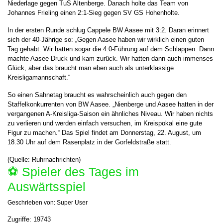
Niederlage gegen TuS Altenberge. Danach holte das Team von
Johannes Frieling einen 2:1-Sieg gegen SV GS Hohenholte.
In der ersten Runde schlug Cappele BW Aasee mit 3:2. Daran erinnert
sich der 40-Jährige so: „Gegen Aasee haben wir wirklich einen guten
Tag gehabt. Wir hatten sogar die 4:0-Führung auf dem Schlappen. Dann
machte Aasee Druck und kam zurück. Wir hatten dann auch immenses
Glück, aber das braucht man eben auch als unterklassige
Kreisligamannschaft.“
So einen Sahnetag braucht es wahrscheinlich auch gegen den
Staffelkonkurrenten von BW Aasee. „Nienberge und Aasee hatten in der
vergangenen A-Kreisliga-Saison ein ähnliches Niveau. Wir haben nichts
zu verlieren und werden einfach versuchen, im Kreispokal eine gute
Figur zu machen.“ Das Spiel findet am Donnerstag, 22. August, um
18.30 Uhr auf dem Rasenplatz in der Gorfeldstraße statt.
(Quelle: Ruhrnachrichten)
⚽️ Spieler des Tages im
Auswärtsspiel
Geschrieben von:
Super User
Zugriffe: 19743