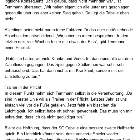
logische Konsequenz. „Ich glaube, dass nicht mehr drin war“, ist
Temmann überzeugt. „Wir haben eigentlich alle unter uns geschlagen,
gegen die über uns aber keinen Sieg geholt. Da lügt die Tabelle eben
nicht.“
Allerdings seien nicht nur externe Faktoren für das eher enttäuschende
Abschneiden entscheidend. „Wir haben es intern besprochen: In den
letzten drei, vier Wochen fehlte mir etwas der Biss“, gibt Temmann
einen Einblick.
„Natürlich hatten wir viele Kranke und Verletzte, dann sind alle auf dem
Zahnfleisch gegangen. Das Spiel gegen Südkirchen war sehr, sehr
enttäuschend. Das hat dann nichts mit Krankheit, sondern mit der
Einstellung zu tun.“
Trainer in der Pflicht
In diesem Punkt nahm sich Temmann selbst in die Verantwortung. „Da
sind in erster Linie wir als Trainer in der Pflicht. Letztes Jahr ist uns
einfach viel vor die Füße gefallen. Jetzt fehlt ein bisschen die
Leichtigkeit. Ich selbst habe oft schnell gewechselt. Das muss ich mir
ankreiden, dass ich da nicht geduldiger bin.“
Bleibt die Hoffnung, dass der SC Capelle eine bessere zweite Halbserie
spielt. Ein Lichtblick könnte sein, dass verletzte Spieler wieder
zurückkommen. Außerdem könnte das Spielprogramm im neuen Jahr