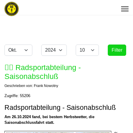
Monat
Jahr
Anzeige #
Filter
Filter
🚴‍♂️ Radsportabteilung -
Saisonabschluß
Geschrieben von:
Frank Nowotny
Zugriffe: 55206
Radsportabteilung - Saisonabschluß
Am 26.10.2024 fand, bei bestem Herbstwetter, die
Saisonabschlussfahrt statt.