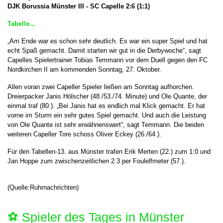
DJK Borussia Münster III - SC Capelle
2:6 (1:1)
Tabelle...
„Am Ende war es schon sehr deutlich. Es war ein super Spiel und hat
echt Spaß gemacht. Damit starten wir gut in die Derbywoche“, sagt
Capelles Spielertrainer Tobias Temmann vor dem Duell gegen den FC
Nordkirchen II am kommenden Sonntag, 27. Oktober.
Allen voran zwei Capeller Spieler ließen am Sonntag aufhorchen.
Dreierpacker Janis Hölscher (48./53./74. Minute) und Ole Quante, der
einmal traf (80.). „Bei Janis hat es endlich mal Klick gemacht. Er hat
vorne im Sturm ein sehr gutes Spiel gemacht. Und auch die Leistung
von Ole Quante ist sehr erwähnenswert“, sagt Temmann. Die beiden
weiteren Capeller Tore schoss Oliver Eckey (26./64.).
Für den Tabellen-13. aus Münster trafen Erik Merten (22.) zum 1:0 und
Jan Hoppe zum zwischenzeitlichen 2:3 per Foulelfmeter (57.).
(Quelle:Ruhrnachrichten)
⚽️ Spieler des Tages in Münster