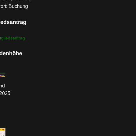
ort: Buchung
iedsantrag
tgliedsantrag
denhöhe
nd
.2025