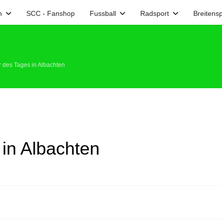
n
SCC - Fanshop
Fussball
Radsport
Breitensp
r des Tages in Albachten
 in Albachten