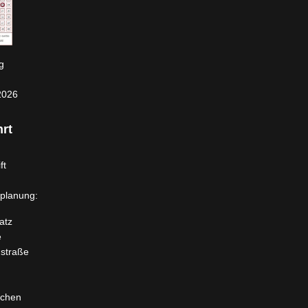
g
2026
rt
ft
planung:
atz
e
dstraße
rchen