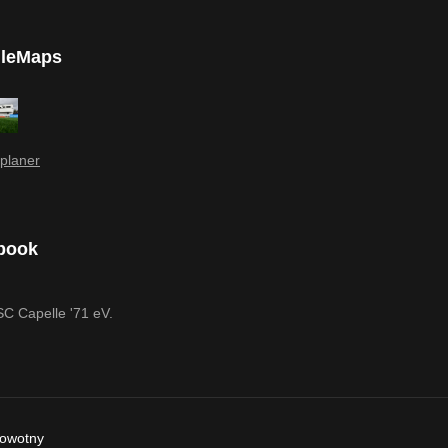
leMaps
planer
book
SC Capelle '71 eV.
Nowotny