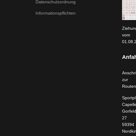
Datenschutzordnung
Informationspflichten
Ziehun
vom
01.08.
Anfah
Anschri
zur
Routen
Sportpl
Capell
Gorfel
27
59394
Nordki