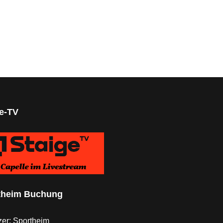
scheberg
ge-TV
theim Buchung
er: Sportheim