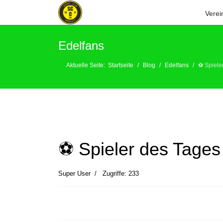
Verei
Edelfans
Aktuelle Seite:
Startseite
Blog
Edelfans
⚽️ Spiele
⚽️ Spieler des Tages
Super User
Zugriffe: 233