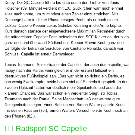
Derby. Der SC Capelle führte bis dato durch den Treffer von Janis
Hölscher (59. Minute) verdient mit 1:0. Südkirchen warf noch einmal
alles nach vorne, um zumindest einen Zähler einzustreichen. Nils
Dornhege hatte in dieser Phase riesiges Pech, als er nach einem
Eckball Capelle-Keeper Lukas Schulze Kersting in die Arme köpfte.
Kurz danach startete der eingewechselte Maximilian Rethmeier durch,
die mitgereisten Capeller Fans peitschten den SCC-Kicker an, der blieb
ganz cool und überwand Südkirchens Keeper Marvin Koch ganz cool.
Es folgte der bekannte Siu-Jubel von Cristiano Ronaldo, danach war
Schluss. Capelle ist erneut Derbysieger.
Tobias Temmann, Spielertrainer der Capeller, der auch durchspielte, war
happy nach der Partie, wenngleich er in der ersten Halbzeit ein
destruktives Fußballspiel sah. „Das war nicht so richtig ein Derby, es
gab wenig Zweikämpfe, beide haben viel auf Sicherheit gespielt. In der
zweiten Halbzeit hatten wir deutlich mehr Spielanteile und auch die
klareren Chancen. Das war schon ein verdienter Sieg“, so Tobias
Temmann nach der Partie. Seine Mannschaft ließ gar weitere gute
Gelegenheiten liegen. Einen Schuss von Simon Walter parierte Koch
mit seinen Fäusten (75.), Simon Walters Versuch lenkte Koch noch an
den Pfosten (82.).
🚴‍♂️ Radsport SC Capelle -