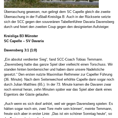
Überraschung gewesen, nun gelingt dem SC Capelle gleich die zweite
Überraschung in der Fußball-Kreisliga B: Auch in der Rückserie setzte
sich der SCC gegen den souveränen Tabellenführer Davaria Davensberg
durch und feiert den zweiten Coup gegen den designierten Aufsteiger.
Kreisliga B3 Münster
SC Capelle – SV Davaria
Davensberg 3:1 (1:0)
„Ein absolut verdienter Sieg“, fand SCC-Coach Tobias Temmann.
„Davensberg hatte das ganze Spiel über vielleicht einen Torschuss. Wir
standen hinten bombensicher und haben dann unsere Nadelstiche
gesetzt.“ Den ersten nutzte Maximilian Rethmeier zur Capeller Führung
(36. Minute). Nach dem Seitenwechsel erhöhte Capelle dann sogar noch
durch Julian Matthies (65.). In der 73. Minute kamen die Davaren zwar
noch einmal heran, zehn Minuten später war das Spiel aber dank eines
Eigentors der Gäste gelaufen.
„Auch wenn es sich doof anhört, weil wir gegen Davensberg spielen: Es
hätten sogar noch ein, zwei Tore mehr sein können“, meinte Temmann,
freute sich aber in erster Linie: „Das ist ein schöner Sonntag heute“, so