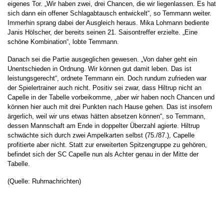
eigenes Tor. „Wir haben zwei, drei Chancen, die wir liegenlassen. Es hat
sich dann ein offener Schlagabtausch entwickelt“, so Temmann weiter.
Immerhin sprang dabei der Ausgleich heraus. Mika Lohmann bediente
Janis Hölscher, der bereits seinen 21. Saisontreffer erzielte. „Eine
schöne Kombination“, lobte Temmann.
Danach sei die Partie ausgeglichen gewesen. „Von daher geht ein
Unentschieden in Ordnung. Wir können gut damit leben. Das ist
leistungsgerecht“, ordnete Temmann ein. Doch rundum zufrieden war
der Spielertrainer auch nicht. Positiv sei zwar, dass Hiltrup nicht an
Capelle in der Tabelle vorbeikomme, „aber wir haben noch Chancen und
können hier auch mit drei Punkten nach Hause gehen. Das ist insofern
ärgerlich, weil wir uns etwas hätten absetzen können“, so Temmann,
dessen Mannschaft am Ende in doppelter Überzahl agierte. Hiltrup
schwächte sich durch zwei Ampelkarten selbst (75./87.), Capelle
profitierte aber nicht. Statt zur erweiterten Spitzengruppe zu gehören,
befindet sich der SC Capelle nun als Achter genau in der Mitte der
Tabelle.
(Quelle: Ruhrnachrichten)