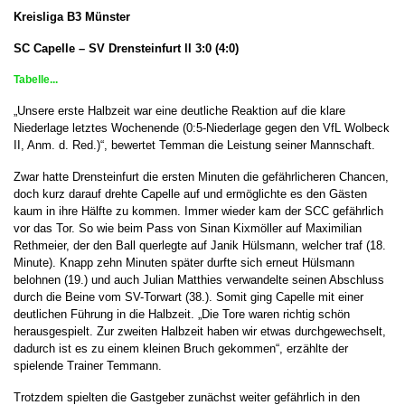
Kreisliga B3 Münster
SC Capelle – SV Drensteinfurt ll 3:0 (4:0)
Tabelle...
„Unsere erste Halbzeit war eine deutliche Reaktion auf die klare
Niederlage letztes Wochenende (0:5-Niederlage gegen den VfL Wolbeck
II, Anm. d. Red.)“, bewertet Temman die Leistung seiner Mannschaft.
Zwar hatte Drensteinfurt die ersten Minuten die gefährlicheren Chancen,
doch kurz darauf drehte Capelle auf und ermöglichte es den Gästen
kaum in ihre Hälfte zu kommen. Immer wieder kam der SCC gefährlich
vor das Tor. So wie beim Pass von Sinan Kixmöller auf Maximilian
Rethmeier, der den Ball querlegte auf Janik Hülsmann, welcher traf (18.
Minute). Knapp zehn Minuten später durfte sich erneut Hülsmann
belohnen (19.) und auch Julian Matthies verwandelte seinen Abschluss
durch die Beine vom SV-Torwart (38.). Somit ging Capelle mit einer
deutlichen Führung in die Halbzeit. „Die Tore waren richtig schön
herausgespielt. Zur zweiten Halbzeit haben wir etwas durchgewechselt,
dadurch ist es zu einem kleinen Bruch gekommen“, erzählte der
spielende Trainer Temmann.
Trotzdem spielten die Gastgeber zunächst weiter gefährlich in den