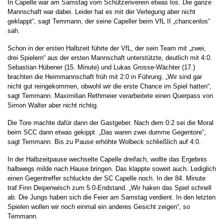
In Capelle war am Samstag vom Schützenverein etwas los. Die ganze
Mannschaft war dabei. Leider hat es mit der Verlegung aber nicht
geklappt“, sagt Temmann, der seine Capeller beim VfL II „chancenlos“
sah.
Schon in der ersten Halbzeit führte der VfL, der sein Team mit „zwei,
drei Spielern“ aus der ersten Mannschaft unterstützte, deutlich mit 4:0.
Sebastian Hübener (15. Minute) und Lukas Grosse-Wächter (17.)
brachten die Heimmannschaft früh mit 2:0 in Führung. „Wir sind gar
nicht gut reingekommen, obwohl wir die erste Chance im Spiel hatten“,
sagt Temmann. Maximilian Rethmeier verarbeitete einen Querpass von
Simon Walter aber nicht richtig.
Die Tore machte dafür dann der Gastgeber. Nach dem 0:2 sei die Moral
beim SCC dann etwas gekippt. „Das waren zwei dumme Gegentore“,
sagt Temmann. Bis zu Pause erhöhte Wolbeck schließlich auf 4:0.
In der Halbzeitpause wechselte Capelle dreifach, wollte das Ergebnis
halbwegs milde nach Hause bringen. Das klappte soweit auch. Lediglich
einen Gegentreffer schluckte der SC Capelle noch. In der 84. Minute
traf Finn Deipenwisch zum 5:0-Endstand. „Wir haken das Spiel schnell
ab. Die Jungs haben sich die Feier am Samstag verdient. In den letzten
Spielen wollen wir noch einmal ein anderes Gesicht zeigen“, so
Temmann.