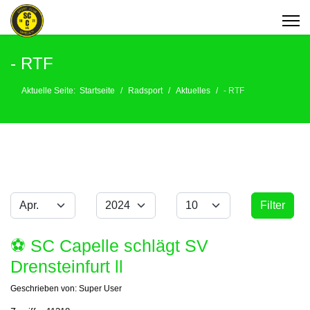
- RTF
Aktuelle Seite:
Startseite
Radsport
Aktuelles
- RTF
Monat
Jahr
Anzeige #
Filter
Filter
⚽️ SC Capelle schlägt SV
Drensteinfurt ll
Geschrieben von:
Super User