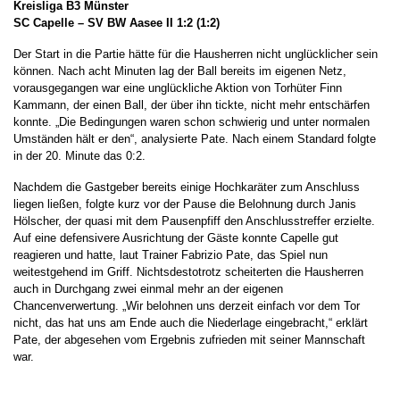
Kreisliga B3 Münster
SC Capelle – SV BW Aasee II 1:2 (1:2)
Der Start in die Partie hätte für die Hausherren nicht unglücklicher sein
können. Nach acht Minuten lag der Ball bereits im eigenen Netz,
vorausgegangen war eine unglückliche Aktion von Torhüter Finn
Kammann, der einen Ball, der über ihn tickte, nicht mehr entschärfen
konnte. „Die Bedingungen waren schon schwierig und unter normalen
Umständen hält er den“, analysierte Pate. Nach einem Standard folgte
in der 20. Minute das 0:2.
Nachdem die Gastgeber bereits einige Hochkaräter zum Anschluss
liegen ließen, folgte kurz vor der Pause die Belohnung durch Janis
Hölscher, der quasi mit dem Pausenpfiff den Anschlusstreffer erzielte.
Auf eine defensivere Ausrichtung der Gäste konnte Capelle gut
reagieren und hatte, laut Trainer Fabrizio Pate, das Spiel nun
weitestgehend im Griff. Nichtsdestotrotz scheiterten die Hausherren
auch in Durchgang zwei einmal mehr an der eigenen
Chancenverwertung. „Wir belohnen uns derzeit einfach vor dem Tor
nicht, das hat uns am Ende auch die Niederlage eingebracht,“ erklärt
Pate, der abgesehen vom Ergebnis zufrieden mit seiner Mannschaft
war.