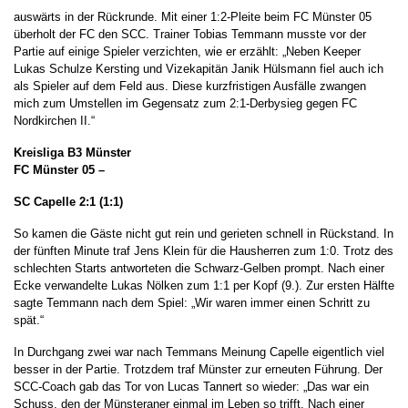
auswärts in der Rückrunde. Mit einer 1:2-Pleite beim FC Münster 05
überholt der FC den SCC. Trainer Tobias Temmann musste vor der
Partie auf einige Spieler verzichten, wie er erzählt: „Neben Keeper
Lukas Schulze Kersting und Vizekapitän Janik Hülsmann fiel auch ich
als Spieler auf dem Feld aus. Diese kurzfristigen Ausfälle zwangen
mich zum Umstellen im Gegensatz zum 2:1-Derbysieg gegen FC
Nordkirchen II.“
Kreisliga B3 Münster
FC Münster 05 –
SC Capelle 2:1 (1:1)
So kamen die Gäste nicht gut rein und gerieten schnell in Rückstand. In
der fünften Minute traf Jens Klein für die Hausherren zum 1:0. Trotz des
schlechten Starts antworteten die Schwarz-Gelben prompt. Nach einer
Ecke verwandelte Lukas Nölken zum 1:1 per Kopf (9.). Zur ersten Hälfte
sagte Temmann nach dem Spiel: „Wir waren immer einen Schritt zu
spät.“
In Durchgang zwei war nach Temmans Meinung Capelle eigentlich viel
besser in der Partie. Trotzdem traf Münster zur erneuten Führung. Der
SCC-Coach gab das Tor von Lucas Tannert so wieder: „Das war ein
Schuss, den der Münsteraner einmal im Leben so trifft. Nach einer