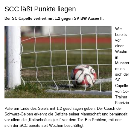
SCC läßt Punkte liegen
Der SC Capelle verliert mit 1:2 gegen SV BW Aasee II.
Wie
bereits
vor
einer
Woche
in
Münster
muss
sich der
SC
Capelle
von Co-
Trainer
Fabrizio
Pate am Ende des Spiels mit 1:2 geschlagen geben. Der Coach der
Schwarz-Gelben erkennt die Defizite seiner Mannschaft und bemängelt
vor allem die „Kaltschnäuzigkeit“ vor dem Tor. Ein Problem, mit dem
sich der SCC bereits seit Wochen beschäftigt.