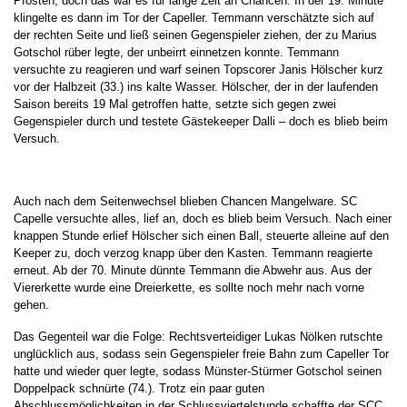
Pfosten, doch das war es für lange Zeit an Chancen. In der 19. Minute
klingelte es dann im Tor der Capeller. Temmann verschätzte sich auf
der rechten Seite und ließ seinen Gegenspieler ziehen, der zu Marius
Gotschol rüber legte, der unbeirrt einnetzen konnte. Temmann
versuchte zu reagieren und warf seinen Topscorer Janis Hölscher kurz
vor der Halbzeit (33.) ins kalte Wasser. Hölscher, der in der laufenden
Saison bereits 19 Mal getroffen hatte, setzte sich gegen zwei
Gegenspieler durch und testete Gästekeeper Dalli – doch es blieb beim
Versuch.
Auch nach dem Seitenwechsel blieben Chancen Mangelware. SC
Capelle versuchte alles, lief an, doch es blieb beim Versuch. Nach einer
knappen Stunde erlief Hölscher sich einen Ball, steuerte alleine auf den
Keeper zu, doch verzog knapp über den Kasten. Temmann reagierte
erneut. Ab der 70. Minute dünnte Temmann die Abwehr aus. Aus der
Viererkette wurde eine Dreierkette, es sollte noch mehr nach vorne
gehen.
Das Gegenteil war die Folge: Rechtsverteidiger Lukas Nölken rutschte
unglücklich aus, sodass sein Gegenspieler freie Bahn zum Capeller Tor
hatte und wieder quer legte, sodass Münster-Stürmer Gotschol seinen
Doppelpack schnürte (74.). Trotz ein paar guten
Abschlussmöglichkeiten in der Schlussviertelstunde schaffte der SCC