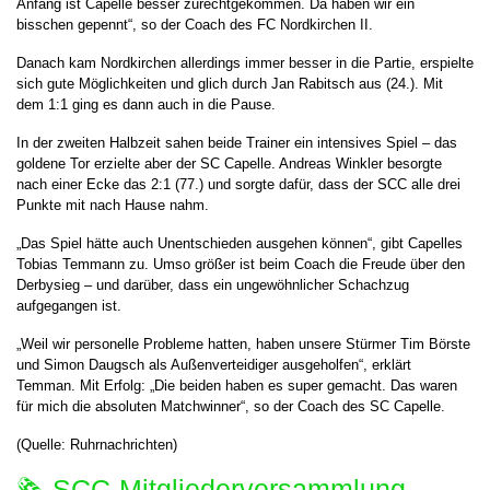
Anfang ist Capelle besser zurechtgekommen. Da haben wir ein
bisschen gepennt“, so der Coach des FC Nordkirchen II.
Danach kam Nordkirchen allerdings immer besser in die Partie, erspielte
sich gute Möglichkeiten und glich durch Jan Rabitsch aus (24.). Mit
dem 1:1 ging es dann auch in die Pause.
In der zweiten Halbzeit sahen beide Trainer ein intensives Spiel – das
goldene Tor erzielte aber der SC Capelle. Andreas Winkler besorgte
nach einer Ecke das 2:1 (77.) und sorgte dafür, dass der SCC alle drei
Punkte mit nach Hause nahm.
„Das Spiel hätte auch Unentschieden ausgehen können“, gibt Capelles
Tobias Temmann zu. Umso größer ist beim Coach die Freude über den
Derbysieg – und darüber, dass ein ungewöhnlicher Schachzug
aufgegangen ist.
„Weil wir personelle Probleme hatten, haben unsere Stürmer Tim Börste
und Simon Daugsch als Außenverteidiger ausgeholfen“, erklärt
Temman. Mit Erfolg: „Die beiden haben es super gemacht. Das waren
für mich die absoluten Matchwinner“, so der Coach des SC Capelle.
(Quelle: Ruhrnachrichten)
🗞 SCC-Mitgliederversammlung