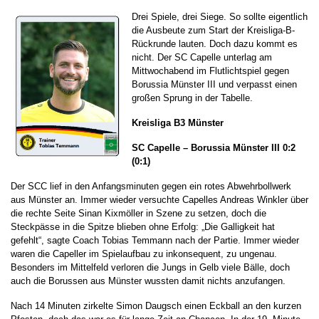
Drei Spiele, drei Siege. So sollte eigentlich
die Ausbeute zum Start der Kreisliga-B-
Rückrunde lauten. Doch dazu kommt es
nicht. Der SC Capelle unterlag am
Mittwochabend im Flutlichtspiel gegen
Borussia Münster III und verpasst einen
großen Sprung in der Tabelle.
Kreisliga B3 Münster
SC Capelle – Borussia Münster III 0:2
(0:1)
Der SCC lief in den Anfangsminuten gegen ein rotes Abwehrbollwerk
aus Münster an. Immer wieder versuchte Capelles Andreas Winkler über
die rechte Seite Sinan Kixmöller in Szene zu setzen, doch die
Steckpässe in die Spitze blieben ohne Erfolg: „Die Galligkeit hat
gefehlt“, sagte Coach Tobias Temmann nach der Partie. Immer wieder
waren die Capeller im Spielaufbau zu inkonsequent, zu ungenau.
Besonders im Mittelfeld verloren die Jungs in Gelb viele Bälle, doch
auch die Borussen aus Münster wussten damit nichts anzufangen.
Nach 14 Minuten zirkelte Simon Daugsch einen Eckball an den kurzen