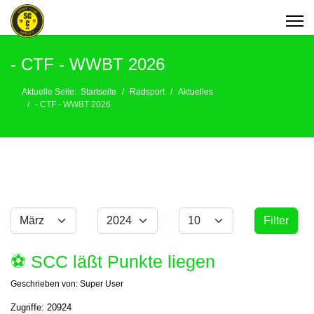
- CTF - WWBT 2026
Aktuelle Seite:
Startseite
Radsport
Aktuelles
- CTF - WWBT 2026
Monat
Jahr
Anzeige #
Filter
Filter
⚽️ SCC läßt Punkte liegen
Geschrieben von:
Super User
Zugriffe: 20924