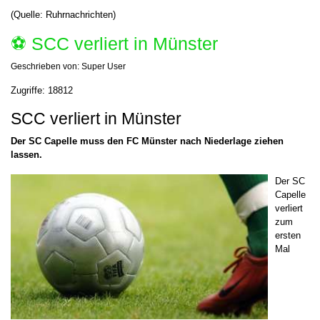
(Quelle: Ruhrnachrichten)
⚽️ SCC verliert in Münster
Geschrieben von:
Super User
Zugriffe: 18812
SCC verliert in Münster
Der SC Capelle muss den FC Münster nach Niederlage ziehen
lassen.
Der SC
Capelle
verliert
zum
ersten
Mal