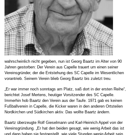
wahrscheinlich nicht gegeben, nun ist Georg Baartz im Alter von 90
Jahren gestorben: Der Verein aus Capelle trauert um einen seiner
Vereinsgründer, der die Entstehung des SC Capelle im Wesentlichen
vorantrieb. Seinem Verein blieb Georg Baartz bis zuletzt treu.
„Er war immer noch sonntags am Platz, saß dort in der ersten Reihe“,
berichtet Josef Mertens, heutiger Vorsitzender des SC Capelle.
Immerhin hob Baartz den Verein aus der Taufe. 1971 gab es keinen
Fußballverein in Capelle, die Kicker waren in den anderen Ortsteilen
Nordkirchen und Südkirchen aktiv. Das wollte Baartz ändern.
Baartz überzeugte Rolf Gieselmann und Karl-Heinrich Appel von der
Vereinsgründung. „Er hat den beiden gesagt, wie wenig Arbeit das ist
und dann haben sie festgestellt, wie viele Stunden wenig Arbeit sein