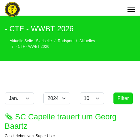
- CTF - WWBT 2026
Aktuelle Seite:
Startseite
Radsport
Aktuelles
- CTF - WWBT 2026
Monat
Jahr
Anzeige #
Filter
Filter
🗞 SC Capelle trauert um Georg
Baartz
Geschrieben von:
Super User