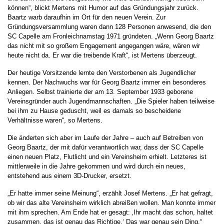
können“, blickt Mertens mit Humor auf das Gründungsjahr zurück.
Baartz warb daraufhin im Ort für den neuen Verein. Zur
Gründungsversammlung waren dann 128 Personen anwesend, die den
SC Capelle am Fronleichnamstag 1971 gründeten. „Wenn Georg Baartz
das nicht mit so großem Engagement angegangen wäre, wären wir
heute nicht da. Er war die treibende Kraft“, ist Mertens überzeugt.
Der heutige Vorsitzende lernte den Verstorbenen als Jugendlicher
kennen. Der Nachwuchs war für Georg Baartz immer ein besonderes
Anliegen. Selbst trainierte der am 13. September 1933 geborene
Vereinsgründer auch Jugendmannschaften. „Die Spieler haben teilweise
bei ihm zu Hause geduscht, weil es damals so bescheidene
Verhältnisse waren“, so Mertens.
Die änderten sich aber im Laufe der Jahre – auch auf Betreiben von
Georg Baartz, der mit dafür verantwortlich war, dass der SC Capelle
einen neuen Platz, Flutlicht und ein Vereinsheim erhielt. Letzteres ist
mittlerweile in die Jahre gekommen und wird durch ein neues,
entstehend aus einem 3D-Drucker, ersetzt.
„Er hatte immer seine Meinung“, erzählt Josef Mertens. „Er hat gefragt,
ob wir das alte Vereinsheim wirklich abreißen wollen. Man konnte immer
mit ihm sprechen. Am Ende hat er gesagt: ‚Ihr macht das schon, haltet
zusammen, das ist genau das Richtige.‘ Das war genau sein Ding.“