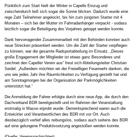
Pünktlich zum Start hielt der Winter in Capelle Einzug und
zwischendurch ließ sich sogar die Sonne blicken. Dadurch wurde eine
rege Zahl Teilnehmer angelockt, bis hin zum jüngsten Starter mit 4
Monaten – sich bei der Mutter im Fahrradanhänger verpackt - sodass
letztlich sogar die Beteiligung des Vorjahres getoppt werden konnte.
Dank hervorragender Zusammenarbeit mit den Behörden konnten auch
neue Strecken präsentiert werden. Um die Zahl der Starter verpflegen
zu können, war die gesamte Radsportabteilung im Einsatz. „Dieses
große Engagement der Mitglieder ist etwas ganz Besonderes und
zeichnet den Capeller Verein aus“ freut sich Abteilungsleiter Christian
Seidel. „Außerdem möchten wir der Freiwilligen Feuerwehr danken, die
uns wie jedes Jahr ihre Räumlichkeiten zu Verfügung gestellt hat und
am Sonntagmorgen bei der Organisation der Parkmöglichkeiten
unterstützt hat.“
Die Anmeldung der Fahrer erfolgte durch eine neue App, die durch den
Dachverband BDR bereitgestellt und im Rahmen der Veranstaltung
erstmalig in Masse erprobt wurde. Dementsprechend waren auch die
Entwickler und Verantwortlichen des BDR mit vor Ort. Auch
diesbezüglich verlief alles reibungslos, sodass auch seitens des BDR
auf eine gelungene Produktivsetzung angestoßen werden konnte.
(Quelle: Vereinsnachrichten)