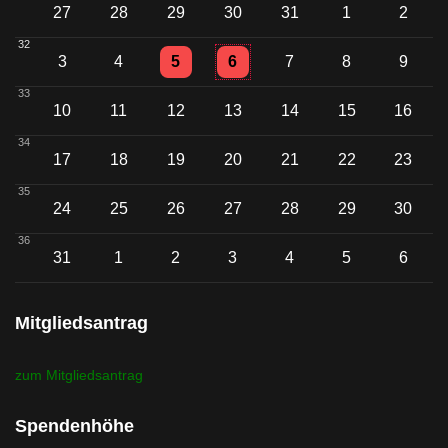
27
28
29
30
31
1
2
32
Einzelne Veranstaltung
Einzelne Veranstaltung
3
4
5
6
7
8
9
33
10
11
12
13
14
15
16
34
17
18
19
20
21
22
23
35
24
25
26
27
28
29
30
36
31
1
2
3
4
5
6
Mitgliedsantrag
zum Mitgliedsantrag
Spendenhöhe