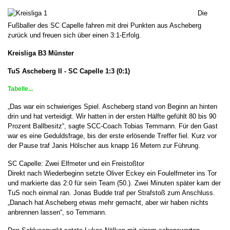
Die
Fußballer des SC Capelle fahren mit drei Punkten aus Ascheberg
zurück und freuen sich über einen 3:1-Erfolg.
Kreisliga B3 Münster
TuS Ascheberg II - SC Capelle 1:3 (0:1)
Tabelle...
„Das war ein schwieriges Spiel. Ascheberg stand von Beginn an hinten
drin und hat verteidigt. Wir hatten in der ersten Hälfte gefühlt 80 bis 90
Prozent Ballbesitz“, sagte SCC-Coach Tobias Temmann. Für den Gast
war es eine Geduldsfrage, bis der erste erlösende Treffer fiel. Kurz vor
der Pause traf Janis Hölscher aus knapp 16 Metern zur Führung.
SC Capelle: Zwei Elfmeter und ein Freistoßtor
Direkt nach Wiederbeginn setzte Oliver Eckey ein Foulelfmeter ins Tor
und markierte das 2:0 für sein Team (50.). Zwei Minuten später kam der
TuS noch einmal ran. Jonas Budde traf per Strafstoß zum Anschluss.
„Danach hat Ascheberg etwas mehr gemacht, aber wir haben nichts
anbrennen lassen“, so Temmann.