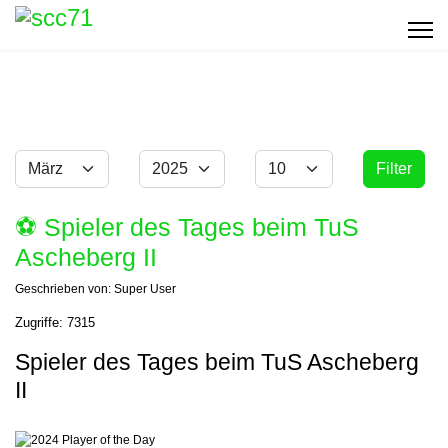
Monat
Jahr
Anzeige #
Filter
Filter
⚽️ Spieler des Tages beim TuS
Ascheberg II
Geschrieben von:
Super User
Zugriffe: 7315
Spieler des Tages beim TuS Ascheberg
II