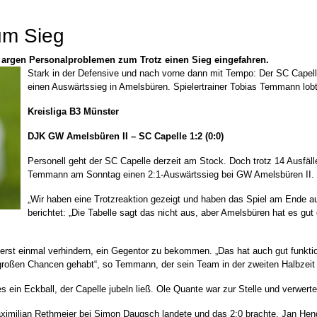
um Sieg
le argen Personalproblemen zum Trotz einen Sieg eingefahren.
Stark in der Defensive und nach vorne dann mit Tempo: Der SC Capelle
einen Auswärtssieg in Amelsbüren. Spielertrainer Tobias Temmann lobte
Kreisliga B3 Münster
DJK GW Amelsbüren II – SC Capelle
1:2 (0:0)
Personell geht der SC Capelle derzeit am Stock. Doch trotz 14 Ausfäll
Temmann am Sonntag einen 2:1-Auswärtssieg bei GW Amelsbüren II.
„Wir haben eine Trotzreaktion gezeigt und haben das Spiel am Ende a
berichtet: „Die Tabelle sagt das nicht aus, aber Amelsbüren hat es gu
d erst einmal verhindern, ein Gegentor zu bekommen. „Das hat auch gut funkti
e großen Chancen gehabt“, so Temmann, der sein Team in der zweiten Halbzeit s
 ein Eckball, der Capelle jubeln ließ. Ole Quante war zur Stelle und verwerte
ximilian Rethmeier bei Simon Daugsch landete und das 2:0 brachte. Jan Hend