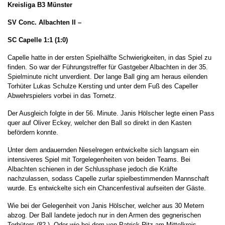
Kreisliga B3 Münster
SV Conc. Albachten II –
SC Capelle 1:1 (1:0)
Capelle hatte in der ersten Spielhälfte Schwierigkeiten, in das Spiel zu
finden. So war der Führungstreffer für Gastgeber Albachten in der 35.
Spielminute nicht unverdient. Der lange Ball ging am heraus eilenden
Torhüter Lukas Schulze Kersting und unter dem Fuß des Capeller
Abwehrspielers vorbei in das Tornetz.
Der Ausgleich folgte in der 56. Minute. Janis Hölscher legte einen Pass
quer auf Oliver Eckey, welcher den Ball so direkt in den Kasten
befördern konnte.
Unter dem andauernden Nieselregen entwickelte sich langsam ein
intensiveres Spiel mit Torgelegenheiten von beiden Teams. Bei
Albachten schienen in der Schlussphase jedoch die Kräfte
nachzulassen, sodass Capelle zurlar spielbestimmenden Mannschaft
wurde. Es entwickelte sich ein Chancenfestival aufseiten der Gäste.
Wie bei der Gelegenheit von Janis Hölscher, welcher aus 30 Metern
abzog. Der Ball landete jedoch nur in den Armen des gegnerischen
Torhüters (82.). Oder wie bei dem von Patrick Ritz am Mittelkreis