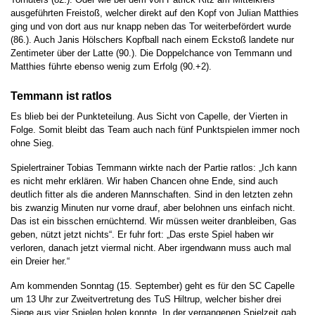
ausgeführten Freistoß, welcher direkt auf den Kopf von Julian Matthies
ging und von dort aus nur knapp neben das Tor weiterbefördert wurde
(86.). Auch Janis Hölschers Kopfball nach einem Eckstoß landete nur
Zentimeter über der Latte (90.). Die Doppelchance von Temmann und
Matthies führte ebenso wenig zum Erfolg (90.+2).
Temmann ist ratlos
Es blieb bei der Punkteteilung. Aus Sicht von Capelle, der Vierten in
Folge. Somit bleibt das Team auch nach fünf Punktspielen immer noch
ohne Sieg.
Spielertrainer Tobias Temmann wirkte nach der Partie ratlos: „Ich kann
es nicht mehr erklären. Wir haben Chancen ohne Ende, sind auch
deutlich fitter als die anderen Mannschaften. Sind in den letzten zehn
bis zwanzig Minuten nur vorne drauf, aber belohnen uns einfach nicht.
Das ist ein bisschen ernüchternd. Wir müssen weiter dranbleiben, Gas
geben, nützt jetzt nichts“. Er fuhr fort: „Das erste Spiel haben wir
verloren, danach jetzt viermal nicht. Aber irgendwann muss auch mal
ein Dreier her.“
Am kommenden Sonntag (15. September) geht es für den SC Capelle
um 13 Uhr zur Zweitvertretung des TuS Hiltrup, welcher bisher drei
Siege aus vier Spielen holen konnte. In der vergangenen Spielzeit gab