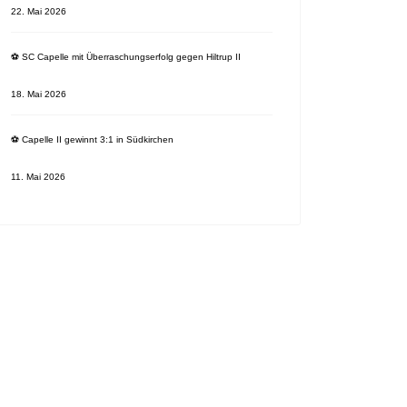
22. Mai 2026
⚽️ SC Capelle mit Überraschungserfolg gegen Hiltrup II
18. Mai 2026
⚽️ Capelle II gewinnt 3:1 in Südkirchen
11. Mai 2026