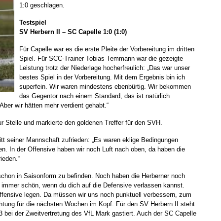
1:0 geschlagen.
Testspiel
SV Herbern II – SC Capelle 1:0 (1:0)
Für Capelle war es die erste Pleite der Vorbereitung im dritten
Spiel. Für SCC-Trainer Tobias Temmann war die gezeigte
Leistung trotz der Niederlage hocherfreulich: „Das war unser
bestes Spiel in der Vorbereitung. Mit dem Ergebnis bin ich
superfein. Wir waren mindestens ebenbürtig. Wir bekommen
das Gegentor nach einem Standard, das ist natürlich
Aber wir hätten mehr verdient gehabt.“
 Stelle und markierte den goldenen Treffer für den SVH.
tt seiner Mannschaft zufrieden: „Es waren eklige Bedingungen
en. In der Offensive haben wir noch Luft nach oben, da haben die
ieden.“
schon in Saisonform zu befinden. Noch haben die Herberner noch
h immer schön, wenn du dich auf die Defensive verlassen kannst.
Offensive legen. Da müssen wir uns noch punktuell verbessern, zum
htung für die nächsten Wochen im Kopf. Für den SV Herbern II steht
 bei der Zweitvertretung des VfL Mark gastiert. Auch der SC Capelle