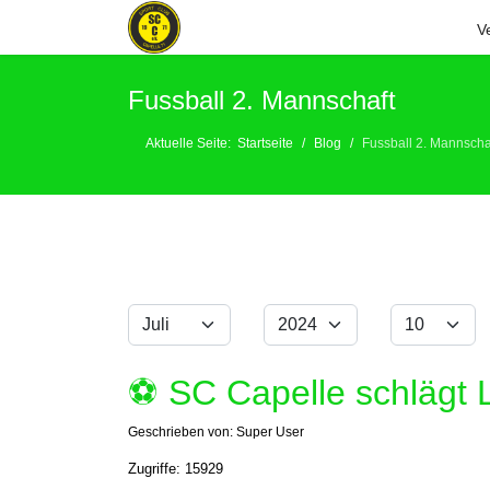
V
Fussball 2. Mannschaft
Aktuelle Seite:
Startseite
Blog
Fussball 2. Mannscha
Monat
Jahr
Anzeige #
Filter
⚽️ SC Capelle schlägt 
Geschrieben von:
Super User
Zugriffe: 15929