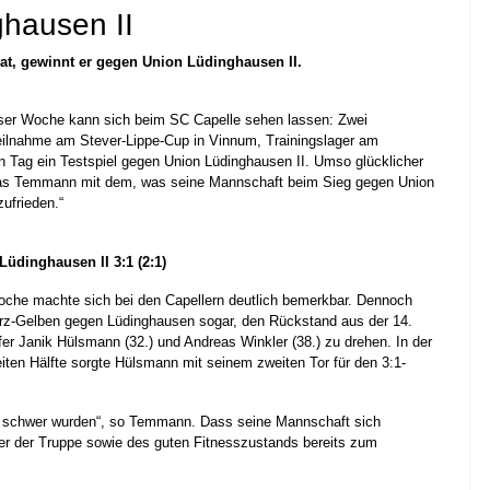
ghausen II
, gewinnt er gegen Union Lüdinghausen II.
ser Woche kann sich beim SC Capelle sehen lassen: Zwei
Teilnahme am Stever-Lippe-Cup in Vinnum, Trainingslager am
 Tag ein Testspiel gegen Union Lüdinghausen II. Umso glücklicher
s Temmann mit dem, was seine Mannschaft beim Sieg gegen Union
zufrieden.“
Lüdinghausen II 3:1 (2:1)
oche machte sich bei den Capellern deutlich bemerkbar. Dennoch
rz-Gelben gegen Lüdinghausen sogar, den Rückstand aus der 14.
fer Janik Hülsmann (32.) und Andreas Winkler (38.) zu drehen. In der
iten Hälfte sorgte Hülsmann mit seinem zweiten Tor für den 3:1-
ne schwer wurden“, so Temmann. Dass seine Mannschaft sich
lter der Truppe sowie des guten Fitnesszustands bereits zum