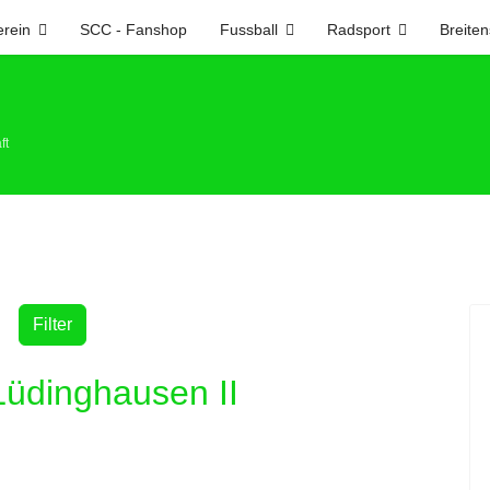
erein
SCC - Fanshop
Fussball
Radsport
Breiten
ft
Filter
Lüdinghausen II