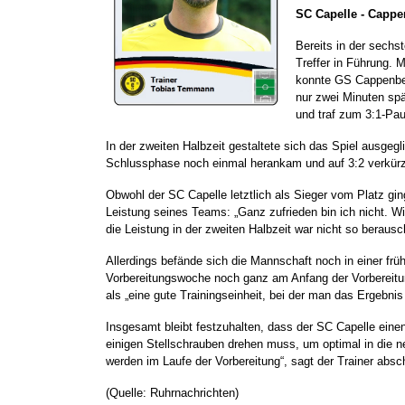
SC Capelle - Cappen
Bereits in der sechs
Treffer in Führung. 
konnte GS Cappenber
nur zwei Minuten spä
und traf zum 3:1-Pau
In der zweiten Halbzeit gestaltete sich das Spiel ausgeg
Schlussphase noch einmal herankam und auf 3:2 verkürz
Obwohl der SC Capelle letztlich als Sieger vom Platz gin
Leistung seines Teams: „Ganz zufrieden bin ich nicht.
die Leistung in der zweiten Halbzeit war nicht so berau
Allerdings befände sich die Mannschaft noch in einer fr
Vorbereitungswoche noch ganz am Anfang der Vorbereitu
als „eine gute Trainingseinheit, bei der man das Ergebnis
Insgesamt bleibt festzuhalten, dass der SC Capelle einen 
einigen Stellschrauben drehen muss, um optimal in die n
werden im Laufe der Vorbereitung“, sagt der Trainer absc
(Quelle: Ruhrnachrichten)