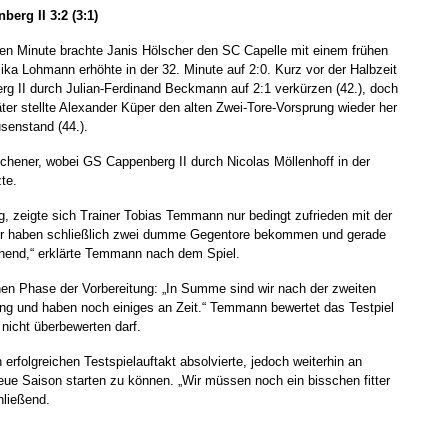
berg II 3:2 (3:1)
ten Minute brachte Janis Hölscher den SC Capelle mit einem frühen
Mika Lohmann erhöhte in der 32. Minute auf 2:0. Kurz vor der Halbzeit
g II durch Julian-Ferdinand Beckmann auf 2:1 verkürzen (42.), doch
ter stellte Alexander Küper den alten Zwei-Tore-Vorsprung wieder her
senstand (44.).
lichener, wobei GS Cappenberg II durch Nicolas Möllenhoff in der
te.
g, zeigte sich Trainer Tobias Temmann nur bedingt zufrieden mit der
 Wir haben schließlich zwei dumme Gegentore bekommen und gerade
schend,“ erklärte Temmann nach dem Spiel.
ühen Phase der Vorbereitung: „In Summe sind wir nach der zweiten
ng und haben noch einiges an Zeit.“ Temmann bewertet das Testpiel
 nicht überbewerten darf.
erfolgreichen Testspielauftakt absolvierte, jedoch weiterhin an
eue Saison starten zu können. „Wir müssen noch ein bisschen fitter
hließend.