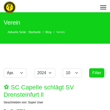
Verein
Aktuelle Seite:
Startseite
Blog
Verein
Monat
Jahr
Anzeige #
Filter
Filter
⚽️ SC Capelle schlägt SV
Drensteinfurt ll
Geschrieben von:
Super User