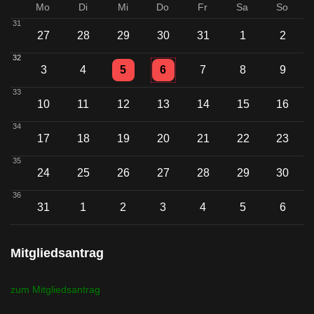
Mo
Di
Mi
Do
Fr
Sa
So
31
27
28
29
30
31
1
2
32
Einzelne Veranstaltung
Einzelne Veranstaltung
3
4
5
6
7
8
9
33
10
11
12
13
14
15
16
34
17
18
19
20
21
22
23
35
24
25
26
27
28
29
30
36
31
1
2
3
4
5
6
Mitgliedsantrag
zum Mitgliedsantrag