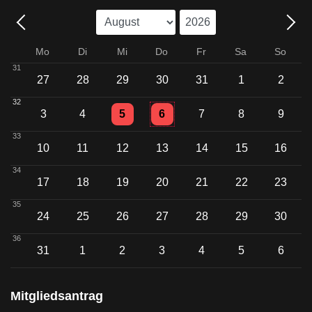
Mo
Di
Mi
Do
Fr
Sa
So
31
27
28
29
30
31
1
2
32
Einzelne Veranstaltung
Einzelne Veranstaltung
3
4
5
6
7
8
9
33
10
11
12
13
14
15
16
34
17
18
19
20
21
22
23
35
24
25
26
27
28
29
30
36
31
1
2
3
4
5
6
Mitgliedsantrag