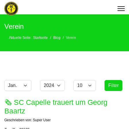
Verein
Aktuelle Seite:
Startseite
Blog
Verein
Monat
Jahr
Anzeige #
Filter
Filter
🗞 SC Capelle trauert um Georg
Baartz
Geschrieben von:
Super User