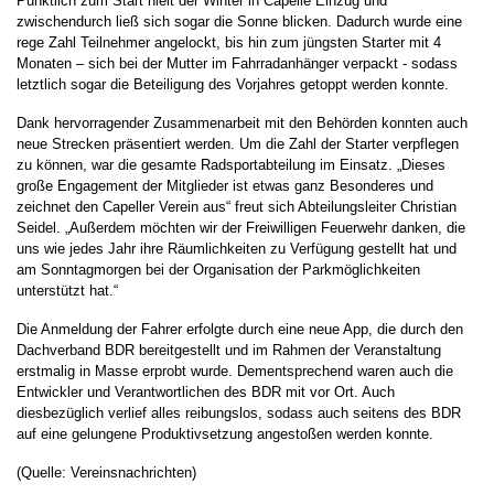
Pünktlich zum Start hielt der Winter in Capelle Einzug und
zwischendurch ließ sich sogar die Sonne blicken. Dadurch wurde eine
rege Zahl Teilnehmer angelockt, bis hin zum jüngsten Starter mit 4
Monaten – sich bei der Mutter im Fahrradanhänger verpackt - sodass
letztlich sogar die Beteiligung des Vorjahres getoppt werden konnte.
Dank hervorragender Zusammenarbeit mit den Behörden konnten auch
neue Strecken präsentiert werden. Um die Zahl der Starter verpflegen
zu können, war die gesamte Radsportabteilung im Einsatz. „Dieses
große Engagement der Mitglieder ist etwas ganz Besonderes und
zeichnet den Capeller Verein aus“ freut sich Abteilungsleiter Christian
Seidel. „Außerdem möchten wir der Freiwilligen Feuerwehr danken, die
uns wie jedes Jahr ihre Räumlichkeiten zu Verfügung gestellt hat und
am Sonntagmorgen bei der Organisation der Parkmöglichkeiten
unterstützt hat.“
Die Anmeldung der Fahrer erfolgte durch eine neue App, die durch den
Dachverband BDR bereitgestellt und im Rahmen der Veranstaltung
erstmalig in Masse erprobt wurde. Dementsprechend waren auch die
Entwickler und Verantwortlichen des BDR mit vor Ort. Auch
diesbezüglich verlief alles reibungslos, sodass auch seitens des BDR
auf eine gelungene Produktivsetzung angestoßen werden konnte.
(Quelle: Vereinsnachrichten)