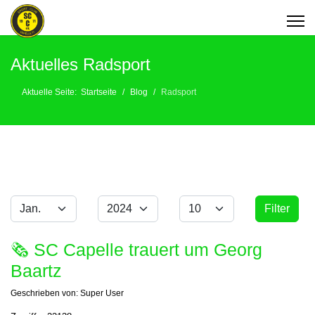
Aktuelles Radsport
Aktuelle Seite:
Startseite
Blog
Radsport
Monat
Jahr
Anzeige #
Filter
Filter
🗞 SC Capelle trauert um Georg
Baartz
Geschrieben von:
Super User