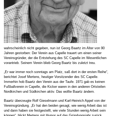
wahrscheinlich nicht gegeben, nun ist Georg Baartz im Alter von 90
Jahren gestorben: Der Verein aus Capelle trauert um einen seiner
Vereinsgründer, der die Entstehung des SC Capelle im Wesentlichen
vorantrieb. Seinem Verein blieb Georg Baartz bis zuletzt treu.
„Er war immer noch sonntags am Platz, saß dort in der ersten Reihe“,
berichtet Josef Mertens, heutiger Vorsitzender des SC Capelle.
Immerhin hob Baartz den Verein aus der Taufe. 1971 gab es keinen
Fußballverein in Capelle, die Kicker waren in den anderen Ortsteilen
Nordkirchen und Südkirchen aktiv. Das wollte Baartz ändern.
Baartz überzeugte Rolf Gieselmann und Karl-Heinrich Appel von der
Vereinsgründung. „Er hat den beiden gesagt, wie wenig Arbeit das ist
und dann haben sie festgestellt, wie viele Stunden wenig Arbeit sein
können“, blickt Mertens mit Humor auf das Gründungsjahr zurück.