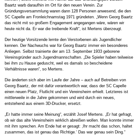
Baartz warb daraufhin im Ort für den neuen Verein. Zur
Gründungsversammlung waren dann 128 Personen anwesend, die den
SC Capelle am Fronleichnamstag 1971 gründeten. „Wenn Georg Baartz
das nicht mit so großem Engagement angegangen wäre, wären wir
heute nicht da. Er war die treibende Kraft“, ist Mertens überzeugt.
Der heutige Vorsitzende lernte den Verstorbenen als Jugendlicher
kennen. Der Nachwuchs war für Georg Baartz immer ein besonderes
Anliegen. Selbst trainierte der am 13. September 1933 geborene
Vereinsgründer auch Jugendmannschaften. „Die Spieler haben teilweise
bei ihm zu Hause geduscht, weil es damals so bescheidene
Verhältnisse waren“, so Mertens.
Die änderten sich aber im Laufe der Jahre – auch auf Betreiben von
Georg Baartz, der mit dafür verantwortlich war, dass der SC Capelle
einen neuen Platz, Flutlicht und ein Vereinsheim erhielt. Letzteres ist
mittlerweile in die Jahre gekommen und wird durch ein neues,
entstehend aus einem 3D-Drucker, ersetzt.
„Er hatte immer seine Meinung“, erzählt Josef Mertens. „Er hat gefragt,
ob wir das alte Vereinsheim wirklich abreißen wollen. Man konnte immer
mit ihm sprechen. Am Ende hat er gesagt: ‚Ihr macht das schon, haltet
zusammen, das ist genau das Richtige.‘ Das war genau sein Ding.“