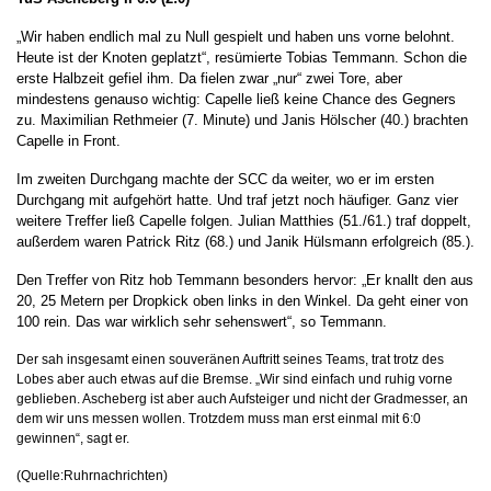
„Wir haben endlich mal zu Null gespielt und haben uns vorne belohnt.
Heute ist der Knoten geplatzt“, resümierte Tobias Temmann. Schon die
erste Halbzeit gefiel ihm. Da fielen zwar „nur“ zwei Tore, aber
mindestens genauso wichtig: Capelle ließ keine Chance des Gegners
zu. Maximilian Rethmeier (7. Minute) und Janis Hölscher (40.) brachten
Capelle in Front.
Im zweiten Durchgang machte der SCC da weiter, wo er im ersten
Durchgang mit aufgehört hatte. Und traf jetzt noch häufiger. Ganz vier
weitere Treffer ließ Capelle folgen. Julian Matthies (51./61.) traf doppelt,
außerdem waren Patrick Ritz (68.) und Janik Hülsmann erfolgreich (85.).
Den Treffer von Ritz hob Temmann besonders hervor: „Er knallt den aus
20, 25 Metern per Dropkick oben links in den Winkel. Da geht einer von
100 rein. Das war wirklich sehr sehenswert“, so Temmann.
Der sah insgesamt einen souveränen Auftritt seines Teams, trat trotz des
Lobes aber auch etwas auf die Bremse. „Wir sind einfach und ruhig vorne
geblieben. Ascheberg ist aber auch Aufsteiger und nicht der Gradmesser, an
dem wir uns messen wollen. Trotzdem muss man erst einmal mit 6:0
gewinnen“, sagt er.
(Quelle:Ruhrnachrichten)