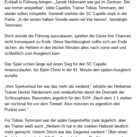
Eckball in Führung bringen. „Jannik Hülsmann war gut im Zentrum. Der
war immer anspielbar“, lobte Capelles Trainer Tobias Temmann, der
wieder selbst mitspielte. Generell startete der SC Capelle stark in die
Partie. „In der ersten halben Stunde waren wir klar besser“, bestätigte
Temmann.
Doch anstatt die Führung auszubauen, spielten die Gäste ihre Chancen
nicht konsequent zu Ende. Diese Nachlässigkeit sollte sich am Ende
rächen, als Herbern in den letzten Minuten alles nach vorne warf und
schließlich zum Ausgleich kam.
Das Spiel schien lange auf einen Sieg für den SC Capelle
hinauszulaufen, bis Björn Christ in der 91. Minute den späten Ausgleich
erzielte.
„Vom Spielverlauf her war das mehr als verdient,“ erklärte der Herberner
Trainer Dennis Närdemann und verdeutlichte damit die Dramatik der
Schlussphase. Besonders ärgerlich für den SVH: „Nach dem 1:1 stehen
wir nochmal frei vor dem Torwart. Also müssten es eigentlich drei
Punkte sein.“
Für Tobias Temmann war der späte Gegentreffer zwar ärgerlich, aber
der Trainer weiß auch: „Herbern III hat in der zweiten Halbzeit deutlich
mehr gemacht. Unterm Strich war das Gegentor verdient.“ Über einen