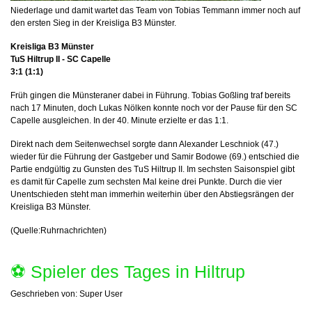
Niederlage und damit wartet das Team von Tobias Temmann immer noch auf
den ersten Sieg in der Kreisliga B3 Münster.
Kreisliga B3 Münster
TuS Hiltrup II - SC Capelle
3:1 (1:1)
Früh gingen die Münsteraner dabei in Führung. Tobias Goßling traf bereits
nach 17 Minuten, doch Lukas Nölken konnte noch vor der Pause für den SC
Capelle ausgleichen. In der 40. Minute erzielte er das 1:1.
Direkt nach dem Seitenwechsel sorgte dann Alexander Leschniok (47.)
wieder für die Führung der Gastgeber und Samir Bodowe (69.) entschied die
Partie endgültig zu Gunsten des TuS Hiltrup II. Im sechsten Saisonspiel gibt
es damit für Capelle zum sechsten Mal keine drei Punkte. Durch die vier
Unentschieden steht man immerhin weiterhin über den Abstiegsrängen der
Kreisliga B3 Münster.
(Quelle:Ruhrnachrichten)
⚽️ Spieler des Tages in Hiltrup
Geschrieben von:
Super User