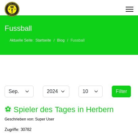
Fussball
Aktuelle Seite:
Startseite
Blog
Fussball
Monat
Jahr
Anzeige #
Filter
Filter
⚽️ Spieler des Tages in Herbern
Geschrieben von:
Super User
Zugriffe: 30782