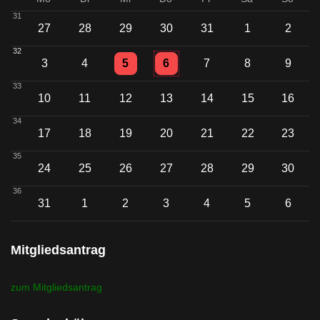
31
27
28
29
30
31
1
2
32
Einzelne Veranstaltung
Einzelne Veranstaltung
3
4
5
6
7
8
9
33
10
11
12
13
14
15
16
34
17
18
19
20
21
22
23
35
24
25
26
27
28
29
30
36
Einzelne Veransta
31
1
2
3
4
5
6
Mitgliedsantrag
zum Mitgliedsantrag