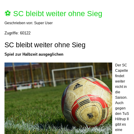
⚽️ SC bleibt weiter ohne Sieg
Geschrieben von:
Super User
Zugriffe: 60122
SC bleibt weiter ohne Sieg
Spiel zur Halbzeit ausgeglichen
Der SC
Capelle
findet
weiter
nicht in
die
Saison.
Auch
gegen
den TuS
Hiltrup II
gibt es
eine