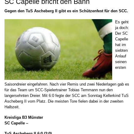
SC Capelle bricht den Bann
Gegen den TuS Ascheberg II gibt es ein Schützenfest für den SCC.
Es geht
ja doch:
Der SC
Capelle
hat im
siebten
Anlauf
seinen
ersten
Saisondreier eingefahren. Nach vier Remis und zwei Niederlagen gab es
für das Team um SCC-Spielertrainer Tobias Temmann nun den
langersehnten Dreier. Mit 6:0 fegte der SCC am Sonntag Kellerkind TuS
Ascheberg II vom Platz. Die meisten Tore fielen dabei in der zweiten
Halbzeit.
Kreisliga B3 Münster
SC Capelle –
TuS Ascheberg II
6:0 (2:0)