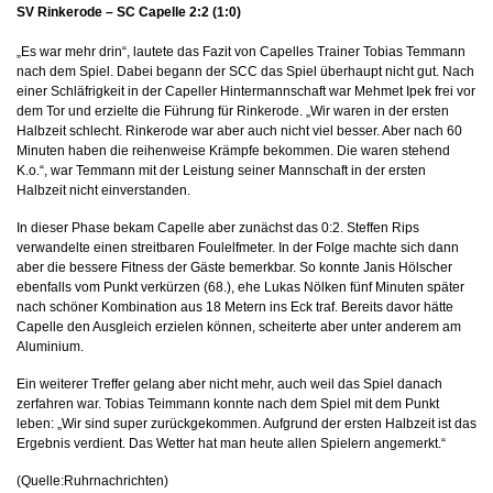
SV Rinkerode – SC Capelle 2:2 (1:0)
„Es war mehr drin“, lautete das Fazit von Capelles Trainer Tobias Temmann
nach dem Spiel. Dabei begann der SCC das Spiel überhaupt nicht gut. Nach
einer Schläfrigkeit in der Capeller Hintermannschaft war Mehmet Ipek frei vor
dem Tor und erzielte die Führung für Rinkerode. „Wir waren in der ersten
Halbzeit schlecht. Rinkerode war aber auch nicht viel besser. Aber nach 60
Minuten haben die reihenweise Krämpfe bekommen. Die waren stehend
K.o.“, war Temmann mit der Leistung seiner Mannschaft in der ersten
Halbzeit nicht einverstanden.
In dieser Phase bekam Capelle aber zunächst das 0:2. Steffen Rips
verwandelte einen streitbaren Foulelfmeter. In der Folge machte sich dann
aber die bessere Fitness der Gäste bemerkbar. So konnte Janis Hölscher
ebenfalls vom Punkt verkürzen (68.), ehe Lukas Nölken fünf Minuten später
nach schöner Kombination aus 18 Metern ins Eck traf. Bereits davor hätte
Capelle den Ausgleich erzielen können, scheiterte aber unter anderem am
Aluminium.
Ein weiterer Treffer gelang aber nicht mehr, auch weil das Spiel danach
zerfahren war. Tobias Teimmann konnte nach dem Spiel mit dem Punkt
leben: „Wir sind super zurückgekommen. Aufgrund der ersten Halbzeit ist das
Ergebnis verdient. Das Wetter hat man heute allen Spielern angemerkt.“
(Quelle:Ruhrnachrichten)