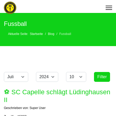
Fussball
Aktuelle Seite:
Startseite
Blog
Fussball
Monat
Jahr
Anzeige #
Filter
Filter
⚽️ SC Capelle schlägt Lüdinghausen
II
Geschrieben von:
Super User