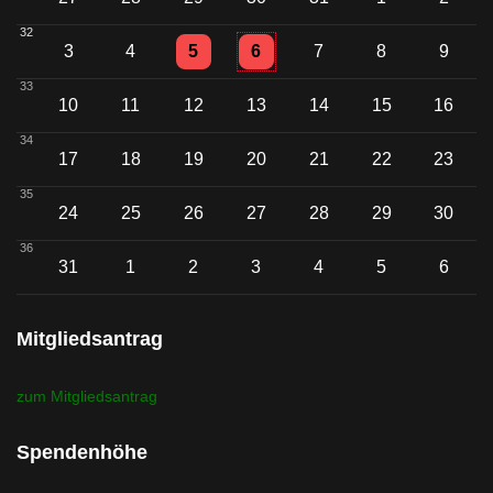
32
Einzelne Veranstaltung
Einzelne Veranstaltung
3
4
5
6
7
8
9
33
10
11
12
13
14
15
16
34
17
18
19
20
21
22
23
35
24
25
26
27
28
29
30
36
Einzelne Veransta
31
1
2
3
4
5
6
Mitgliedsantrag
zum Mitgliedsantrag
Spendenhöhe