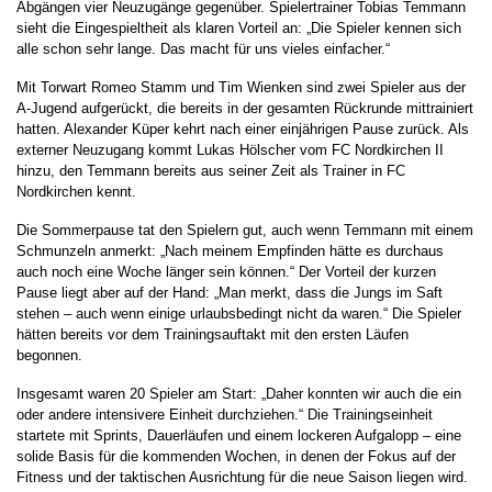
Abgängen vier Neuzugänge gegenüber. Spielertrainer Tobias Temmann
sieht die Eingespieltheit als klaren Vorteil an: „Die Spieler kennen sich
alle schon sehr lange. Das macht für uns vieles einfacher.“
Mit Torwart Romeo Stamm und Tim Wienken sind zwei Spieler aus der
A-Jugend aufgerückt, die bereits in der gesamten Rückrunde mittrainiert
hatten. Alexander Küper kehrt nach einer einjährigen Pause zurück. Als
externer Neuzugang kommt Lukas Hölscher vom FC Nordkirchen II
hinzu, den Temmann bereits aus seiner Zeit als Trainer in FC
Nordkirchen kennt.
Die Sommerpause tat den Spielern gut, auch wenn Temmann mit einem
Schmunzeln anmerkt: „Nach meinem Empfinden hätte es durchaus
auch noch eine Woche länger sein können.“ Der Vorteil der kurzen
Pause liegt aber auf der Hand: „Man merkt, dass die Jungs im Saft
stehen – auch wenn einige urlaubsbedingt nicht da waren.“ Die Spieler
hätten bereits vor dem Trainingsauftakt mit den ersten Läufen
begonnen.
Insgesamt waren 20 Spieler am Start: „Daher konnten wir auch die ein
oder andere intensivere Einheit durchziehen.“ Die Trainingseinheit
startete mit Sprints, Dauerläufen und einem lockeren Aufgalopp – eine
solide Basis für die kommenden Wochen, in denen der Fokus auf der
Fitness und der taktischen Ausrichtung für die neue Saison liegen wird.