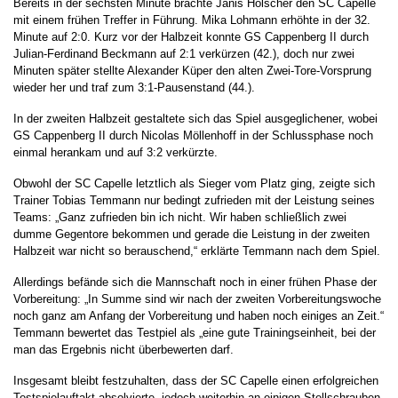
Bereits in der sechsten Minute brachte Janis Hölscher den SC Capelle
mit einem frühen Treffer in Führung. Mika Lohmann erhöhte in der 32.
Minute auf 2:0. Kurz vor der Halbzeit konnte GS Cappenberg II durch
Julian-Ferdinand Beckmann auf 2:1 verkürzen (42.), doch nur zwei
Minuten später stellte Alexander Küper den alten Zwei-Tore-Vorsprung
wieder her und traf zum 3:1-Pausenstand (44.).
In der zweiten Halbzeit gestaltete sich das Spiel ausgeglichener, wobei
GS Cappenberg II durch Nicolas Möllenhoff in der Schlussphase noch
einmal herankam und auf 3:2 verkürzte.
Obwohl der SC Capelle letztlich als Sieger vom Platz ging, zeigte sich
Trainer Tobias Temmann nur bedingt zufrieden mit der Leistung seines
Teams: „Ganz zufrieden bin ich nicht. Wir haben schließlich zwei
dumme Gegentore bekommen und gerade die Leistung in der zweiten
Halbzeit war nicht so berauschend,“ erklärte Temmann nach dem Spiel.
Allerdings befände sich die Mannschaft noch in einer frühen Phase der
Vorbereitung: „In Summe sind wir nach der zweiten Vorbereitungswoche
noch ganz am Anfang der Vorbereitung und haben noch einiges an Zeit.“
Temmann bewertet das Testpiel als „eine gute Trainingseinheit, bei der
man das Ergebnis nicht überbewerten darf.
Insgesamt bleibt festzuhalten, dass der SC Capelle einen erfolgreichen
Testspielauftakt absolvierte, jedoch weiterhin an einigen Stellschrauben