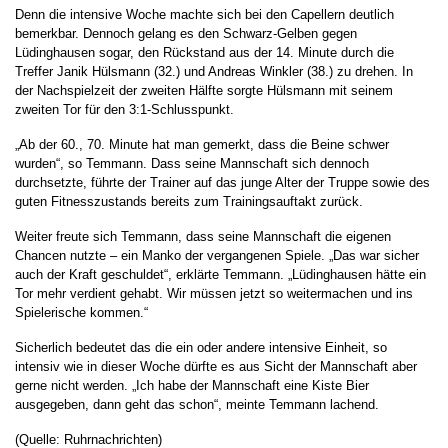
Denn die intensive Woche machte sich bei den Capellern deutlich
bemerkbar. Dennoch gelang es den Schwarz-Gelben gegen
Lüdinghausen sogar, den Rückstand aus der 14. Minute durch die
Treffer Janik Hülsmann (32.) und Andreas Winkler (38.) zu drehen. In
der Nachspielzeit der zweiten Hälfte sorgte Hülsmann mit seinem
zweiten Tor für den 3:1-Schlusspunkt.
„Ab der 60., 70. Minute hat man gemerkt, dass die Beine schwer
wurden“, so Temmann. Dass seine Mannschaft sich dennoch
durchsetzte, führte der Trainer auf das junge Alter der Truppe sowie des
guten Fitnesszustands bereits zum Trainingsauftakt zurück.
Weiter freute sich Temmann, dass seine Mannschaft die eigenen
Chancen nutzte – ein Manko der vergangenen Spiele. „Das war sicher
auch der Kraft geschuldet“, erklärte Temmann. „Lüdinghausen hätte ein
Tor mehr verdient gehabt. Wir müssen jetzt so weitermachen und ins
Spielerische kommen.“
Sicherlich bedeutet das die ein oder andere intensive Einheit, so
intensiv wie in dieser Woche dürfte es aus Sicht der Mannschaft aber
gerne nicht werden. „Ich habe der Mannschaft eine Kiste Bier
ausgegeben, dann geht das schon“, meinte Temmann lachend.
(Quelle: Ruhrnachrichten)