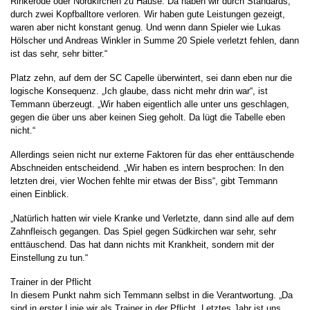
Rinkerode oder Nordkirchen zu Hause. Da haben wir durch Standards,
durch zwei Kopfballtore verloren. Wir haben gute Leistungen gezeigt,
waren aber nicht konstant genug. Und wenn dann Spieler wie Lukas
Hölscher und Andreas Winkler in Summe 20 Spiele verletzt fehlen, dann
ist das sehr, sehr bitter.“
Platz zehn, auf dem der SC Capelle überwintert, sei dann eben nur die
logische Konsequenz. „Ich glaube, dass nicht mehr drin war“, ist
Temmann überzeugt. „Wir haben eigentlich alle unter uns geschlagen,
gegen die über uns aber keinen Sieg geholt. Da lügt die Tabelle eben
nicht.“
Allerdings seien nicht nur externe Faktoren für das eher enttäuschende
Abschneiden entscheidend. „Wir haben es intern besprochen: In den
letzten drei, vier Wochen fehlte mir etwas der Biss“, gibt Temmann
einen Einblick.
„Natürlich hatten wir viele Kranke und Verletzte, dann sind alle auf dem
Zahnfleisch gegangen. Das Spiel gegen Südkirchen war sehr, sehr
enttäuschend. Das hat dann nichts mit Krankheit, sondern mit der
Einstellung zu tun.“
Trainer in der Pflicht
In diesem Punkt nahm sich Temmann selbst in die Verantwortung. „Da
sind in erster Linie wir als Trainer in der Pflicht. Letztes Jahr ist uns