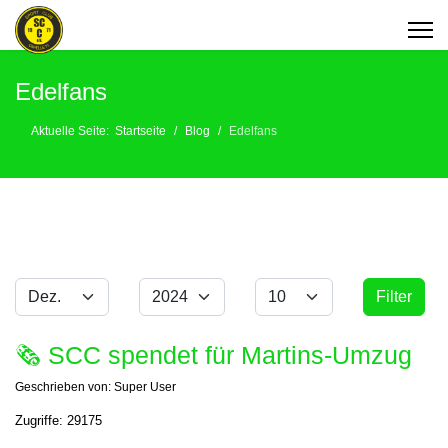
Edelfans
Aktuelle Seite:
Startseite
Blog
Edelfans
Monat
Jahr
Anzeige #
Filter
Filter
🗞 SCC spendet für Martins-Umzug
Geschrieben von:
Super User
Zugriffe: 29175