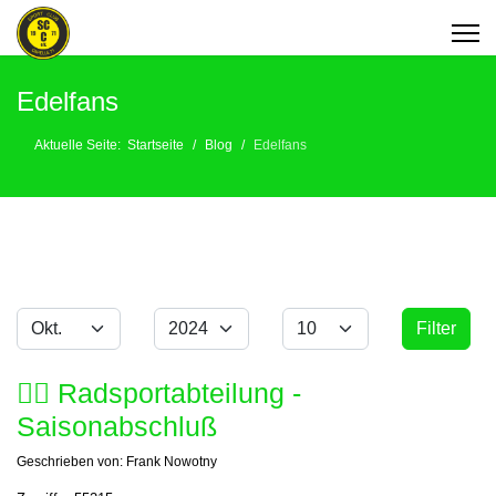
Edelfans
Aktuelle Seite:
Startseite
Blog
Edelfans
Monat
Jahr
Anzeige #
Filter
Filter
🚴‍♂️ Radsportabteilung -
Saisonabschluß
Geschrieben von:
Frank Nowotny