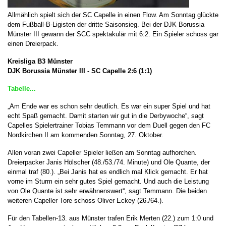
Allmählich spielt sich der SC Capelle in einen Flow. Am Sonntag glückte
dem Fußball-B-Ligisten der dritte Saisonsieg. Bei der DJK Borussia
Münster III gewann der SCC spektakulär mit 6:2. Ein Spieler schoss gar
einen Dreierpack.
Kreisliga B3 Münster
DJK Borussia Münster III - SC Capelle
2:6 (1:1)
Tabelle...
„Am Ende war es schon sehr deutlich. Es war ein super Spiel und hat
echt Spaß gemacht. Damit starten wir gut in die Derbywoche“, sagt
Capelles Spielertrainer Tobias Temmann vor dem Duell gegen den FC
Nordkirchen II am kommenden Sonntag, 27. Oktober.
Allen voran zwei Capeller Spieler ließen am Sonntag aufhorchen.
Dreierpacker Janis Hölscher (48./53./74. Minute) und Ole Quante, der
einmal traf (80.). „Bei Janis hat es endlich mal Klick gemacht. Er hat
vorne im Sturm ein sehr gutes Spiel gemacht. Und auch die Leistung
von Ole Quante ist sehr erwähnenswert“, sagt Temmann. Die beiden
weiteren Capeller Tore schoss Oliver Eckey (26./64.).
Für den Tabellen-13. aus Münster trafen Erik Merten (22.) zum 1:0 und