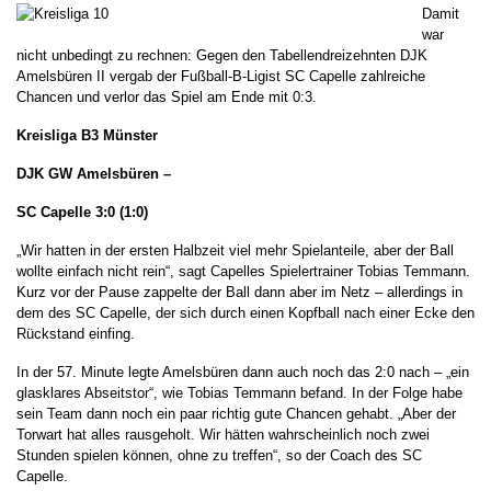
Damit
war
nicht unbedingt zu rechnen: Gegen den Tabellendreizehnten DJK
Amelsbüren II vergab der Fußball-B-Ligist SC Capelle zahlreiche
Chancen und verlor das Spiel am Ende mit 0:3.
Kreisliga B3 Münster
DJK GW Amelsbüren –
SC Capelle
3:0 (1:0)
„Wir hatten in der ersten Halbzeit viel mehr Spielanteile, aber der Ball
wollte einfach nicht rein“, sagt Capelles Spielertrainer Tobias Temmann.
Kurz vor der Pause zappelte der Ball dann aber im Netz – allerdings in
dem des SC Capelle, der sich durch einen Kopfball nach einer Ecke den
Rückstand einfing.
In der 57. Minute legte Amelsbüren dann auch noch das 2:0 nach – „ein
glasklares Abseitstor“, wie Tobias Temmann befand. In der Folge habe
sein Team dann noch ein paar richtig gute Chancen gehabt. „Aber der
Torwart hat alles rausgeholt. Wir hätten wahrscheinlich noch zwei
Stunden spielen können, ohne zu treffen“, so der Coach des SC
Capelle.