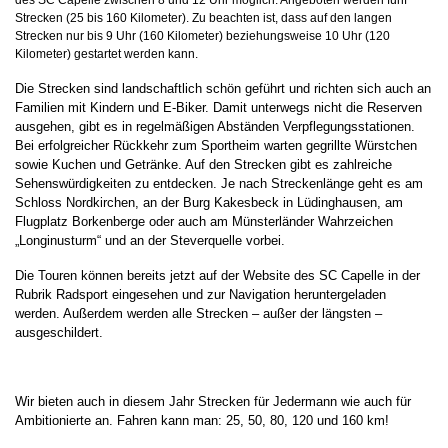
des SC Capelle zwischen 8 und 12 Uhr möglich. Angeboten werden fünf
Strecken (25 bis 160 Kilometer). Zu beachten ist, dass auf den langen
Strecken nur bis 9 Uhr (160 Kilometer) beziehungsweise 10 Uhr (120
Kilometer) gestartet werden kann.
Die Strecken sind landschaftlich schön geführt und richten sich auch an
Familien mit Kindern und E-Biker. Damit unterwegs nicht die Reserven
ausgehen, gibt es in regelmäßigen Abständen Verpflegungsstationen.
Bei erfolgreicher Rückkehr zum Sportheim warten gegrillte Würstchen
sowie Kuchen und Getränke. Auf den Strecken gibt es zahlreiche
Sehenswürdigkeiten zu entdecken. Je nach Streckenlänge geht es am
Schloss Nordkirchen, an der Burg Kakesbeck in Lüdinghausen, am
Flugplatz Borkenberge oder auch am Münsterländer Wahrzeichen
„Longinusturm“ und an der Steverquelle vorbei.
Die Touren können bereits jetzt auf der Website des SC Capelle in der
Rubrik Radsport eingesehen und zur Navigation heruntergeladen
werden. Außerdem werden alle Strecken – außer der längsten –
ausgeschildert.
Wir bieten auch in diesem Jahr Strecken für Jedermann wie auch für
Ambitionierte an. Fahren kann man: 25, 50, 80, 120 und 160 km!