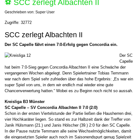
⚽️ SCC zerlegt Albachten II
Geschrieben von:
Super User
Zugriffe: 32772
SCC zerlegt Albachten II
Der SC Capelle fährt einen 7:0-Erfolg gegen Concordia ein.
Der SC
Capelle
hat beim 7:0-Sieg gegen Concordia Albachten II eine Schwäche der
vergangenen Wochen abgelegt. Denn Spielertrainer Tobias Temmann
war nach dem Spiel sehr zufrieden über das hohe Ergebnis: „Es war ein
super Spiel von uns, in dem wir endlich mal wieder eine gute
Chancenverwertung hatten.“ Wobei es zu Beginn noch nicht so aussah.
Kreisliga B3 Münster
SC Capelle – SV Concordia Albachten II 7:0 (2:0)
Schon in der ersten Viertelstunde der Partie ließen die Hausherren drei,
vier Hochkaräter liegen. So stand es zur Halbzeit dank der Treffer von
Janik Hülsmann (21.) und Janis Hölscher (39.) 2:0 für den SC Capelle.
In der Pause nutzte Temmann alle seine Wechselmöglichkeiten, damit
die eingesetzten Spieler auch noch im Saisonendspurt genug Spielzeit