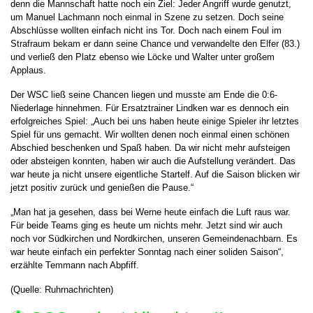
denn die Mannschaft hatte noch ein Ziel: Jeder Angriff wurde genutzt,
um Manuel Lachmann noch einmal in Szene zu setzen. Doch seine
Abschlüsse wollten einfach nicht ins Tor. Doch nach einem Foul im
Strafraum bekam er dann seine Chance und verwandelte den Elfer (83.)
und verließ den Platz ebenso wie Löcke und Walter unter großem
Applaus.
Der WSC ließ seine Chancen liegen und musste am Ende die 0:6-
Niederlage hinnehmen. Für Ersatztrainer Lindken war es dennoch ein
erfolgreiches Spiel: „Auch bei uns haben heute einige Spieler ihr letztes
Spiel für uns gemacht. Wir wollten denen noch einmal einen schönen
Abschied beschenken und Spaß haben. Da wir nicht mehr aufsteigen
oder absteigen konnten, haben wir auch die Aufstellung verändert. Das
war heute ja nicht unsere eigentliche Startelf. Auf die Saison blicken wir
jetzt positiv zurück und genießen die Pause.“
„Man hat ja gesehen, dass bei Werne heute einfach die Luft raus war.
Für beide Teams ging es heute um nichts mehr. Jetzt sind wir auch
noch vor Südkirchen und Nordkirchen, unseren Gemeindenachbarn. Es
war heute einfach ein perfekter Sonntag nach einer soliden Saison“,
erzählte Temmann nach Abpfiff.
(Quelle: Ruhrnachrichten)