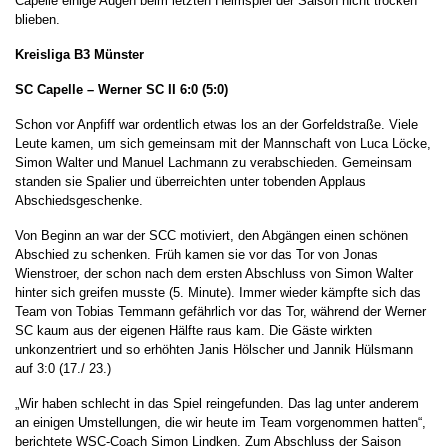
Capelle einige Augen beim letzten Heimspiel der Saison nicht trocken
blieben.
Kreisliga B3 Münster
SC Capelle – Werner SC II 6:0 (5:0)
Schon vor Anpfiff war ordentlich etwas los an der Gorfeldstraße. Viele
Leute kamen, um sich gemeinsam mit der Mannschaft von Luca Löcke,
Simon Walter und Manuel Lachmann zu verabschieden. Gemeinsam
standen sie Spalier und überreichten unter tobenden Applaus
Abschiedsgeschenke.
Von Beginn an war der SCC motiviert, den Abgängen einen schönen
Abschied zu schenken. Früh kamen sie vor das Tor von Jonas
Wienstroer, der schon nach dem ersten Abschluss von Simon Walter
hinter sich greifen musste (5. Minute). Immer wieder kämpfte sich das
Team von Tobias Temmann gefährlich vor das Tor, während der Werner
SC kaum aus der eigenen Hälfte raus kam. Die Gäste wirkten
unkonzentriert und so erhöhten Janis Hölscher und Jannik Hülsmann
auf 3:0 (17./ 23.)
„Wir haben schlecht in das Spiel reingefunden. Das lag unter anderem
an einigen Umstellungen, die wir heute im Team vorgenommen hatten“,
berichtete WSC-Coach Simon Lindken. Zum Abschluss der Saison