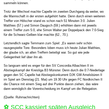
sammeln können.
Trotz der Wechsel machte Capelle im zweiten Durchgang da weiter, wo
die Mannschaft in der ersten aufgehört hatte. Denn durch einen weiteren
Treffer von Hölscher stand es schon nach 51 Minuten 3:0. Julien
Matthies (57.) und Simon Daugsch (59.) erhöhten dann mit jeweils
einem Treffer zum 5:0, ehe Simon Walter per Doppelpack den 7:0-Sieg
für die Schwarz-Gelben klar machte (62., 70.).
Letztendlich sagte Temmann zum Spiel: „Es waren sehr schön
rausgespielte Tore. Besonders loben muss ich heute Julian Matthies,
der glaube ich, an allen Treffern beteiligt war. So gut wie jede
Gelegenheit lief über ihn ab.
So langsam wird es enger für den SV Concordia Albachten II im
Abstiegskampf der Kreisliga B3 Münster. Denn durch die 0:7-Niederlage
gegen den SC Capelle hat Abstiegskonkurrent DJK GW Amelsbüren II
im Spiel am Dienstag (21. Mai) um 19.30 Uhr gegen FC Nordkirchen II
die Chance mit einem Sieg auf drei Punkte davon ziehen, das wäre
dann womöglich die Vorentscheidung im Kampf um die Relegation.
(Quelle: Ruhrnachrichten)
⚽️ SCC kassiert späten Ausgleich