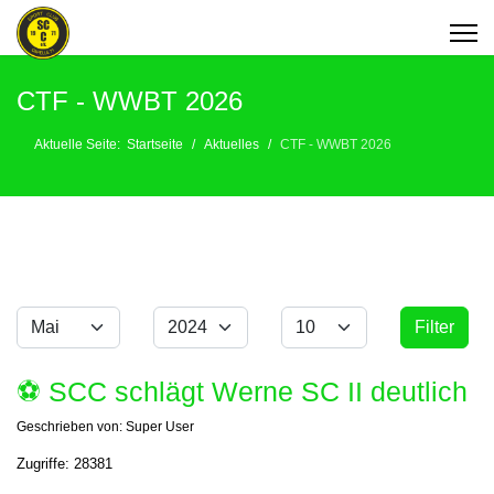
CTF - WWBT 2026
Aktuelle Seite:
Startseite
Aktuelles
CTF - WWBT 2026
Monat
Jahr
Anzeige #
Filter
Filter
⚽️ SCC schlägt Werne SC II deutlich
Geschrieben von:
Super User
Zugriffe: 28381